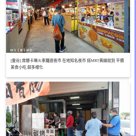
[曼谷] 席娜卡琳火車鐵道夜市 在地知名夜市 搭MRT黃線就到 平價
美食小吃 超多樣化