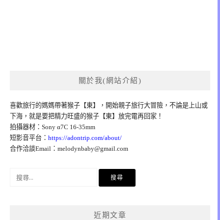
關於我(網站介紹)
喜歡旅行的媽媽帶著猴子【東】，開始親子旅行大冒險，不論是上山或
下海，就是要把精力旺盛的猴子【東】放完電再回家！
拍攝器材：Sony α7C 16-35mm
短影音平台：
https://adontrip.com/about/
合作洽談Email：
melodynbaby@gmail.com
搜
尋
關
鍵
近期文章
字: