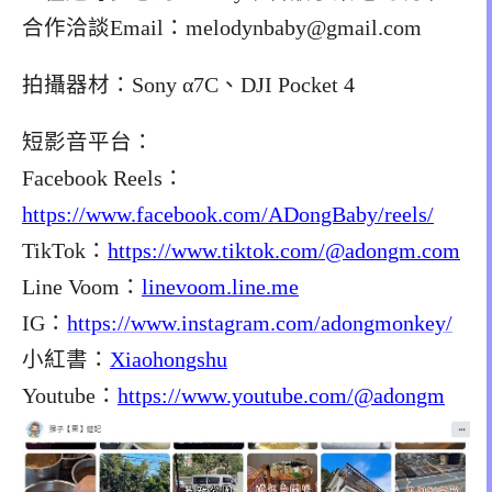
合作洽談Email：
melodynbaby@gmail.com
拍攝器材：Sony α7C、DJI Pocket 4
短影音平台：
Facebook Reels：
https://www.facebook.com/ADongBaby/reels/
TikTok：
https://www.tiktok.com/@adongm.com
Line Voom：
linevoom.line.me
IG：
https://www.instagram.com/adongmonkey/
小紅書：
Xiaohongshu
Youtube：
https://www.youtube.com/@adongm