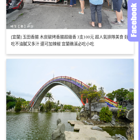
[宜蘭] 玉田香腸 木炭碳烤香腸超級香 3支100元 超人氣排隊美食 好
吃不油膩又多汁 還可加辣椒 宜蘭礁溪必吃小吃