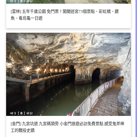
[雲林] 五年千歲公園 免門票！闖關迷宮73個景點、彩虹橋、餵
魚、看烏龜一日遊
[金門] 九宮坑道 九宮碼頭旁 小金門旅遊必訪免費景點 感受鬼斧神
工的戰役史蹟