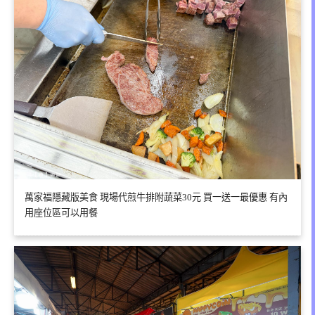
萬家福隱藏版美食 現場代煎牛排附蔬菜30元 買一送一最優惠 有內
用座位區可以用餐