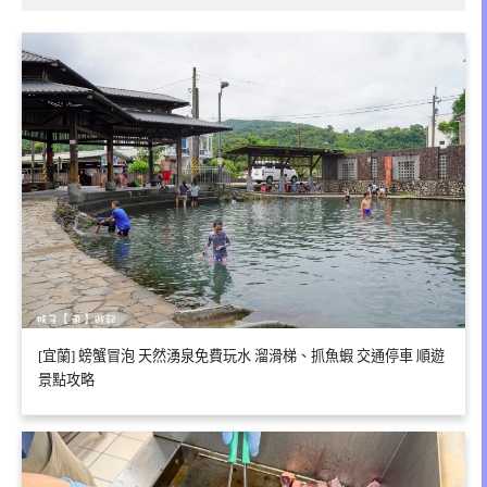
[宜蘭] 螃蟹冒泡 天然湧泉免費玩水 溜滑梯、抓魚蝦 交通停車 順遊
景點攻略