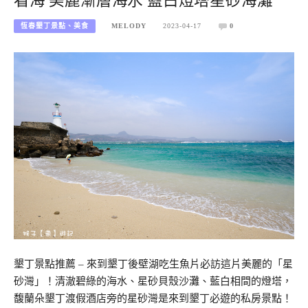
看海 美麗漸層海水 藍白燈塔星砂海灘
恆春墾丁景點、美食
MELODY
2023-04-17
0
墾丁景點推薦 – 來到墾丁後壁湖吃生魚片必訪這片美麗的「星
砂灣」！清澈碧綠的海水、星砂貝殼沙灘、藍白相間的燈塔，
馥蘭朵墾丁渡假酒店旁的星砂灣是來到墾丁必遊的私房景點！