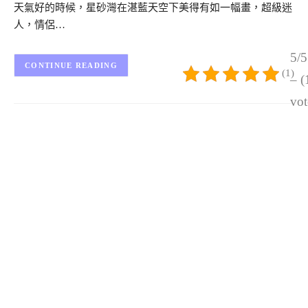
天氣好的時候，星砂灣在湛藍天空下美得有如一幅畫，超級迷
人，情侶…
5/5
CONTINUE READING
(1)
– (
vot