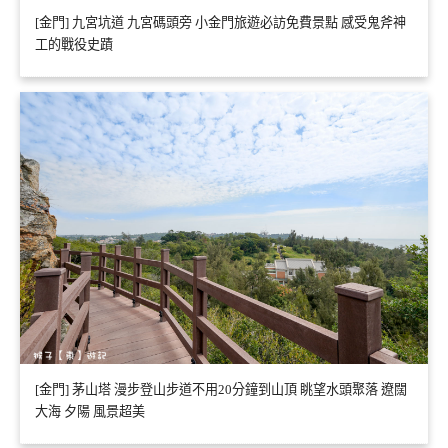
[金門] 九宮坑道 九宮碼頭旁 小金門旅遊必訪免費景點 感受鬼斧神
工的戰役史蹟
[金門] 茅山塔 漫步登山步道不用20分鐘到山頂 眺望水頭聚落 遼闊
大海 夕陽 風景超美