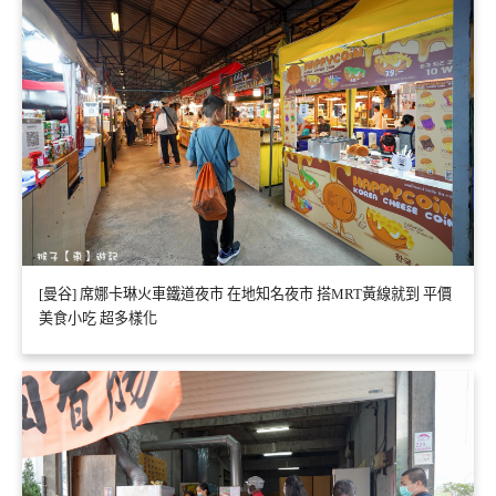
[曼谷] 席娜卡琳火車鐵道夜市 在地知名夜市 搭MRT黃線就到 平價
美食小吃 超多樣化