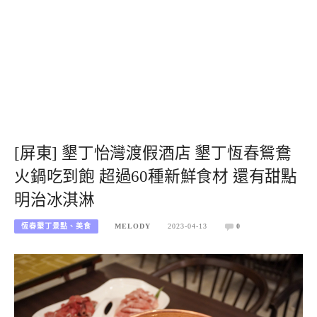
[屏東] 墾丁怡灣渡假酒店 墾丁恆春鴛鴦
火鍋吃到飽 超過60種新鮮食材 還有甜點
明治冰淇淋
恆春墾丁景點、美食
MELODY
2023-04-13
0