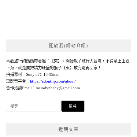
關於我(網站介紹)
喜歡旅行的媽媽帶著猴子【東】，開始親子旅行大冒險，不論是上山或
下海，就是要把精力旺盛的猴子【東】放完電再回家！
拍攝器材：Sony α7C 16-35mm
短影音平台：
https://adontrip.com/about/
合作洽談Email：
melodynbaby@gmail.com
搜
尋
關
鍵
近期文章
字: