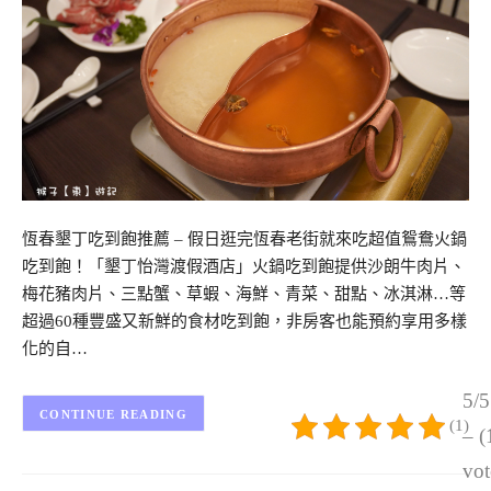
恆春墾丁吃到飽推薦 – 假日逛完恆春老街就來吃超值鴛鴦火鍋
吃到飽！「墾丁怡灣渡假酒店」火鍋吃到飽提供沙朗牛肉片、
梅花豬肉片、三點蟹、草蝦、海鮮、青菜、甜點、冰淇淋…等
超過60種豐盛又新鮮的食材吃到飽，非房客也能預約享用多樣
化的自…
5/5
CONTINUE READING
(1)
– (
vot