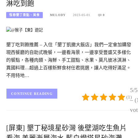
淋吃到飽
恆春墾丁景點、美食
MELODY
2023-05-01
0
墾丁吃到飽推薦 – 入住「墾丁凱撒大飯店」我們一定會加購發
現西餐廳的自助式晚餐，一邊看海景，一邊享受豐盛又多樣化
的餐點，各種肉類、海鮮、手工甜點、水果、莫凡彼冰淇淋、
異國料理…超過上百樣新鮮食材任君挑選，讓人吃得好滿足。
不用特地…
5/5
CONTINUE READING
(1)
– (
vot
[屏東] 墾丁秘境星砂灣 後壁湖吃生魚片