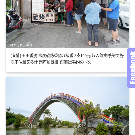
[宜蘭] 玉田香腸 木炭碳烤香腸超級香 3支100元 超人氣排隊美食 好
吃不油膩又多汁 還可加辣椒 宜蘭礁溪必吃小吃