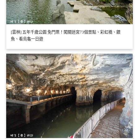
[雲林] 五年千歲公園 免門票！闖關迷宮73個景點、彩虹橋、餵
魚、看烏龜一日遊