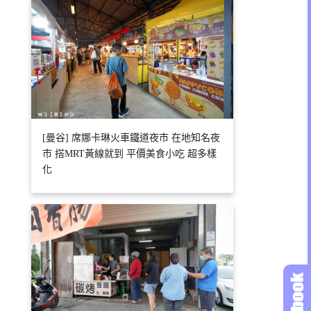
[曼谷] 席娜卡琳火車鐵道夜市 在地知名夜
市 搭MRT黃線就到 平價美食小吃 超多樣
化