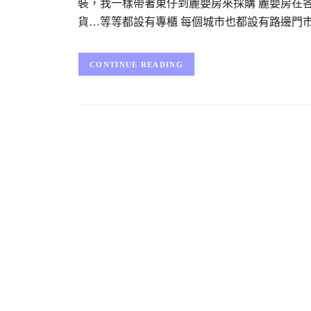
裝，我一樣帶著東仔到麗嬰房來採購 麗嬰房在
貨…等等都設有專櫃 每個城市也都設有路邊門市
CONTINUE READING