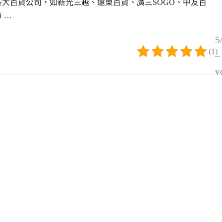
各大百貨公司，如新光三越、遠東百貨、廣三SOGO、中友百
 …
5
(1)
–
v