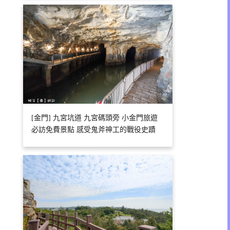
[金門] 九宮坑道 九宮碼頭旁 小金門旅遊
必訪免費景點 感受鬼斧神工的戰役史蹟