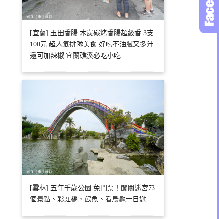
[宜蘭] 玉田香腸 木炭碳烤香腸超級香 3支
100元 超人氣排隊美食 好吃不油膩又多汁
還可加辣椒 宜蘭礁溪必吃小吃
[雲林] 五年千歲公園 免門票！闖關迷宮73
個景點、彩虹橋、餵魚、看烏龜一日遊