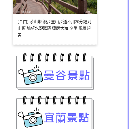
[金門] 茅山塔 漫步登山步道不用20分鐘到
山頂 眺望水頭聚落 遼闊大海 夕陽 風景超
美