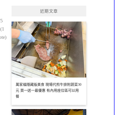
關
鍵
近期文章
字:
/5
 (1
ote)
萬家福隱藏版美食 現場代煎牛排附蔬菜30
元 買一送一最優惠 有內用座位區可以用
餐