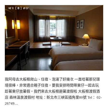
我阿母去大板根爬山、住宿、泡湯了好幾次 一直唸著那兒環
境很棒，非常適合親子住宿，要我安排時間帶東仔一起去玩
趁著東仔放暑假，我們來去大板根避暑渡假啦 大板根渡假酒
店 森林溫泉渡假村 地址：新北市三峽區插角里80號 Tel： 02-
26749…