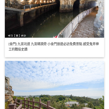
[金門] 九宮坑道 九宮碼頭旁 小金門旅遊必訪免費景點 感受鬼斧神
工的戰役史蹟