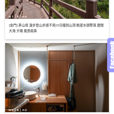
[金門] 茅山塔 漫步登山步道不用20分鐘到山頂 眺望水頭聚落 遼闊
大海 夕陽 風景超美