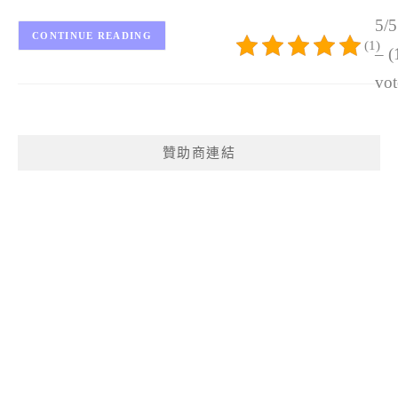
5/5
CONTINUE READING
(1)
– (
vot
贊助商連結