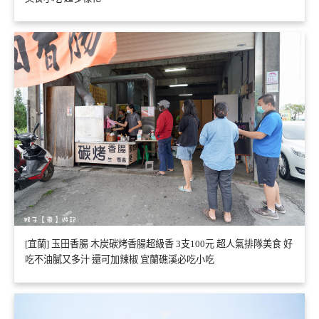
[宜蘭] 玉田香腸 木炭碳烤香腸超級香 3支100元 超人氣排隊美食 好
吃不油膩又多汁 還可加辣椒 宜蘭礁溪必吃小吃