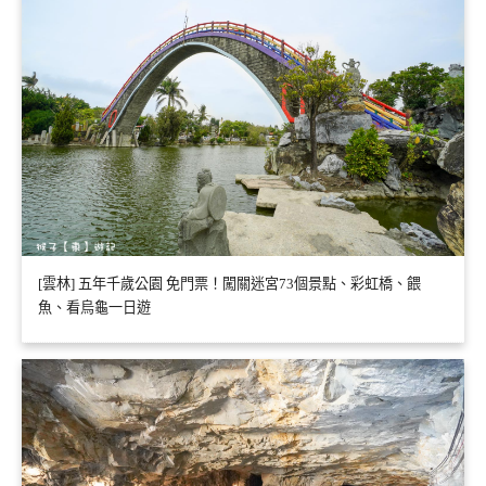
[雲林] 五年千歲公園 免門票！闖關迷宮73個景點、彩虹橋、餵
魚、看烏龜一日遊