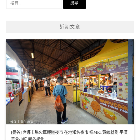
尋
關
鍵
近期文章
字:
[曼谷] 席娜卡琳火車鐵道夜市 在地知名夜市 搭MRT黃線就到 平價
美食小吃 超多樣化