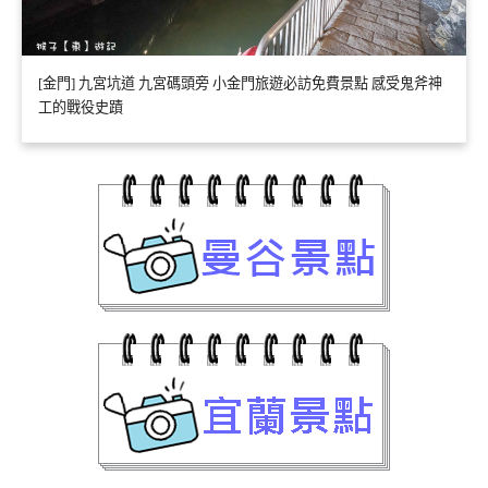
[金門] 九宮坑道 九宮碼頭旁 小金門旅遊必訪免費景點 感受鬼斧神
工的戰役史蹟