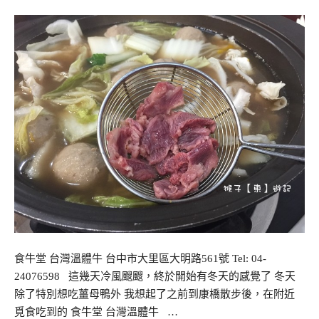
食牛堂 台灣溫體牛 台中市大里區大明路561號 Tel: 04-
24076598 這幾天冷風颼颼，終於開始有冬天的感覺了 冬天
除了特別想吃薑母鴨外 我想起了之前到康橋散步後，在附近
覓食吃到的 食牛堂 台灣溫體牛 …