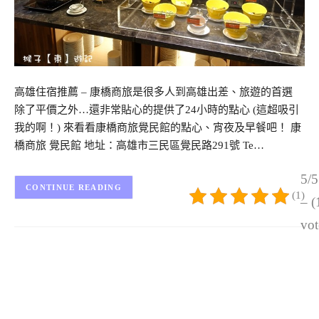
高雄住宿推薦 – 康橋商旅是很多人到高雄出差、旅遊的首選
除了平價之外…還非常貼心的提供了24小時的點心 (這超吸引
我的啊！) 來看看康橋商旅覺民館的點心、宵夜及早餐吧！ 康
橋商旅 覺民館 地址：高雄市三民區覺民路291號 Te…
5/5
CONTINUE READING
(1)
– (
vot