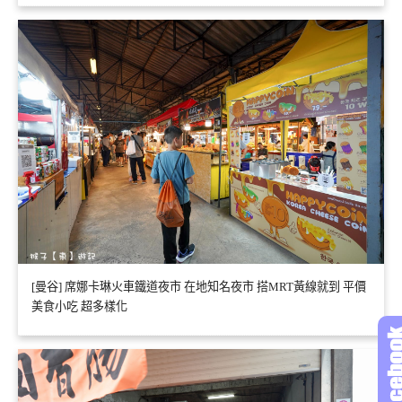
[曼谷] 席娜卡琳火車鐵道夜市 在地知名夜市 搭MRT黃線就到 平價
美食小吃 超多樣化