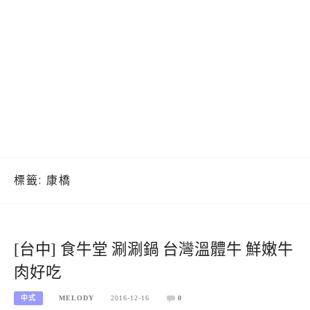
標籤:
康橋
[台中] 食牛堂 涮涮鍋 台灣溫體牛 鮮嫩牛
肉好吃
中式
MELODY
2016-12-16
0