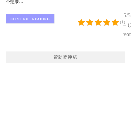
不過康…
5/5
CONTINUE READING
(1)
– (
vot
贊助商連結