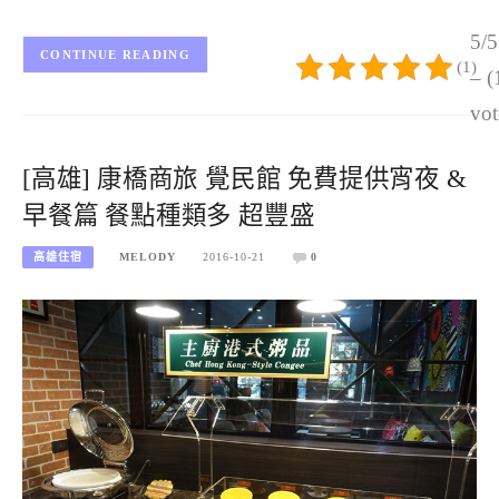
5/5
CONTINUE READING
(1)
– (
vot
[高雄] 康橋商旅 覺民館 免費提供宵夜 &
早餐篇 餐點種類多 超豐盛
高雄住宿
MELODY
2016-10-21
0