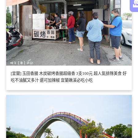
[宜蘭] 玉田香腸 木炭碳烤香腸超級香 3支100元 超人氣排隊美食 好
吃不油膩又多汁 還可加辣椒 宜蘭礁溪必吃小吃