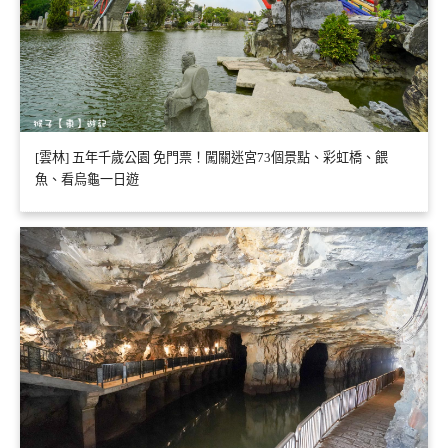
[雲林] 五年千歲公園 免門票！闖關迷宮73個景點、彩虹橋、餵
魚、看烏龜一日遊