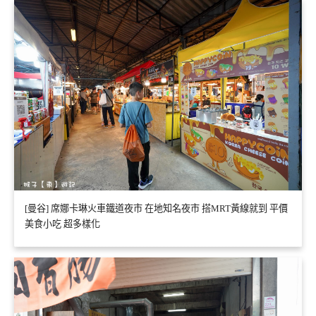
[曼谷] 席娜卡琳火車鐵道夜市 在地知名夜市 搭MRT黃線就到 平價
美食小吃 超多樣化