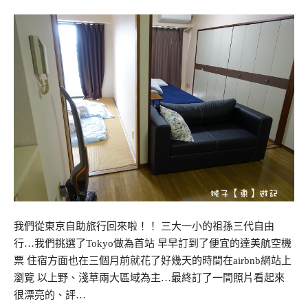
我們從東京自助旅行回來啦！！ 三大一小的祖孫三代自由
行…我們挑選了Tokyo做為首站 早早訂到了便宜的達美航空機
票 住宿方面也在三個月前就花了好幾天的時間在airbnb網站上
瀏覽 以上野、淺草兩大區域為主…最終訂了一間照片看起來
很漂亮的、評…