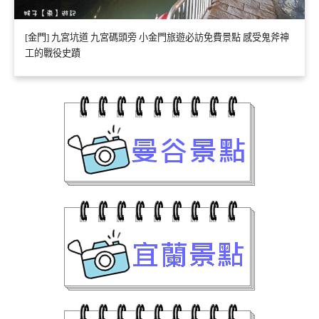
[金門] 九宮坑道 九宮碼頭旁 小金門旅遊必訪免費景點 感受鬼斧神
工的戰役史蹟