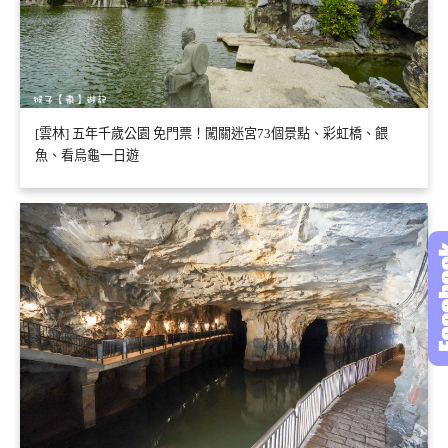
[雲林] 五年千歲公園 免門票！闖關迷宮73個景點、彩虹橋、餵
魚、看烏龜一日遊