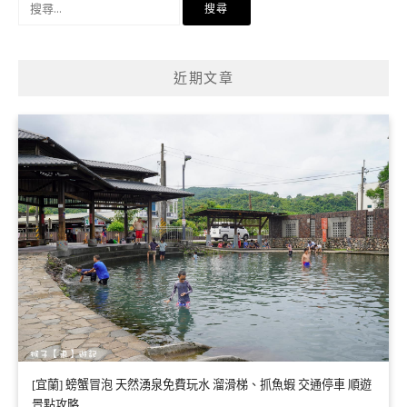
尋
關
鍵
近期文章
字:
[宜蘭] 螃蟹冒泡 天然湧泉免費玩水 溜滑梯、抓魚蝦 交通停車 順遊
景點攻略