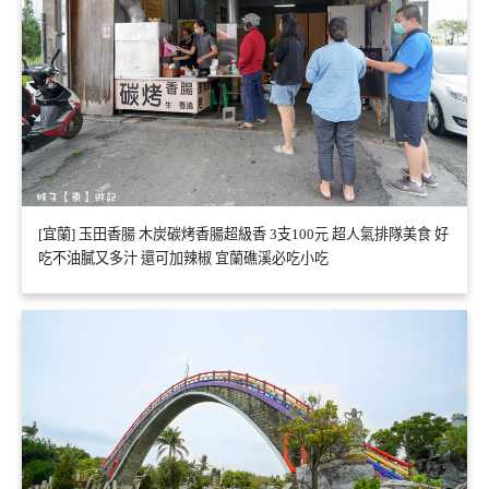
[宜蘭] 玉田香腸 木炭碳烤香腸超級香 3支100元 超人氣排隊美食 好
吃不油膩又多汁 還可加辣椒 宜蘭礁溪必吃小吃