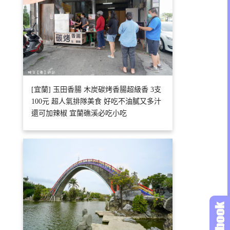
[宜蘭] 玉田香腸 木炭碳烤香腸超級香 3支
100元 超人氣排隊美食 好吃不油膩又多汁
還可加辣椒 宜蘭礁溪必吃小吃