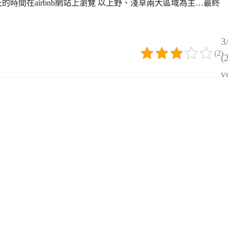
時間在airbnb網站上瀏覽 以上野、淺草兩大區域為主…最終
3
(2)
(
v