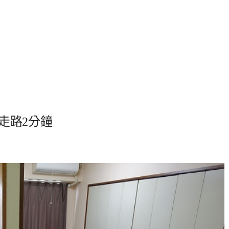
草站走路2分鐘