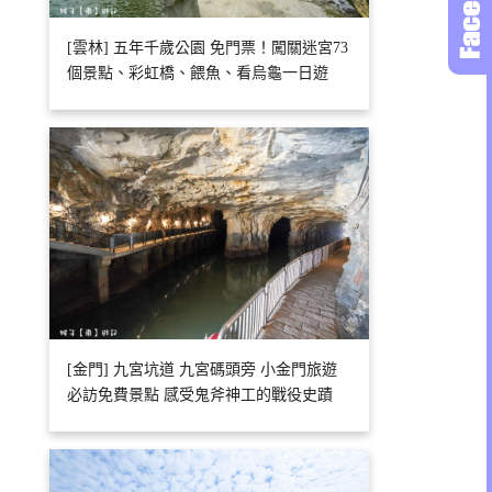
[雲林] 五年千歲公園 免門票！闖關迷宮73
個景點、彩虹橋、餵魚、看烏龜一日遊
[金門] 九宮坑道 九宮碼頭旁 小金門旅遊
必訪免費景點 感受鬼斧神工的戰役史蹟