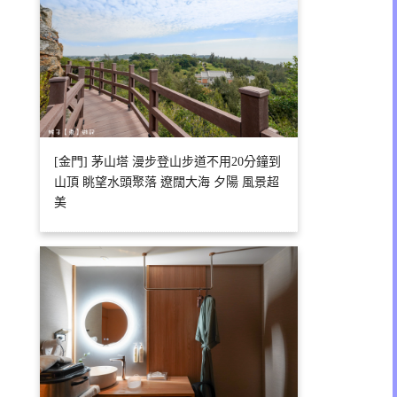
[金門] 茅山塔 漫步登山步道不用20分鐘到
山頂 眺望水頭聚落 遼闊大海 夕陽 風景超
美