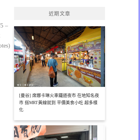
關
鍵
近期文章
字:
/5 –
2
otes)
[曼谷] 席娜卡琳火車鐵道夜市 在地知名夜
市 搭MRT黃線就到 平價美食小吃 超多樣
化