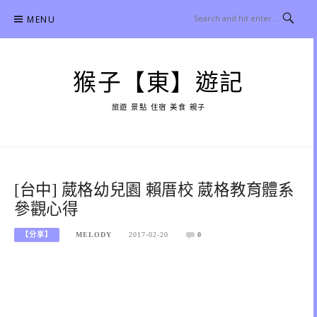
Skip
MENU
to
content
猴子【東】遊記
旅遊 景點 住宿 美食 親子
[台中] 葳格幼兒園 賴厝校 葳格教育體系
參觀心得
【分享】
MELODY
2017-02-20
0