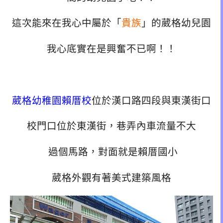
這次能來在我心中屬於「
貴族
」的葳格幼兒園
我心底實在是興奮不已啊！！
葳格幼稚園賴厝校
位於漢口路四段與東漢街口
校門口位於東漢街，巷弄內車流量不大
過個馬路，對面就是賴厝國小
葳格外觀有著美式建築風格