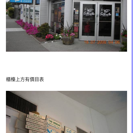
櫃檯上方有價目表