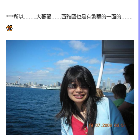
***所以……..大蕃薯……西雅圖也是有繁華的一面的…….