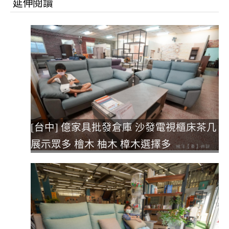
延伸閱讀
[台中] 億家具批發倉庫 沙發電視櫃床茶几
展示眾多 檜木 柚木 樟木選擇多