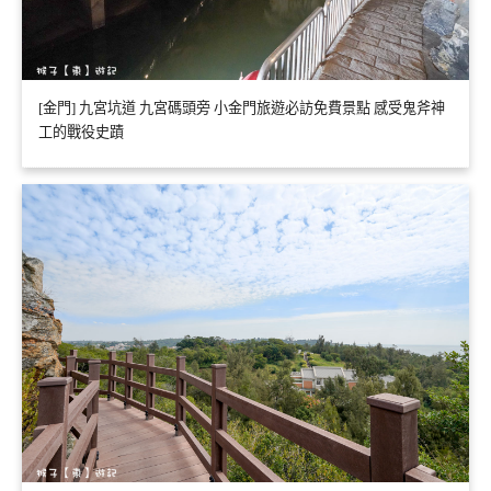
[金門] 九宮坑道 九宮碼頭旁 小金門旅遊必訪免費景點 感受鬼斧神
工的戰役史蹟