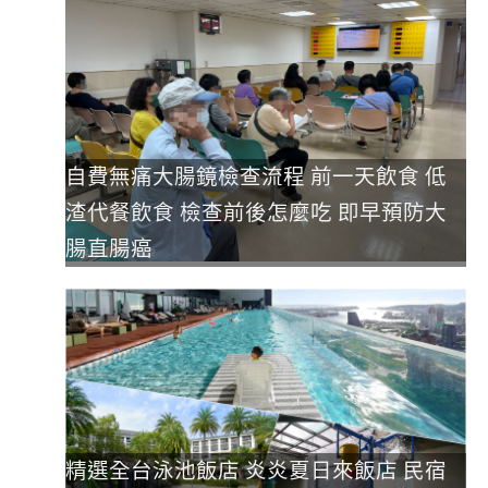
自費無痛大腸鏡檢查流程 前一天飲食 低
渣代餐飲食 檢查前後怎麼吃 即早預防大
腸直腸癌
精選全台泳池飯店 炎炎夏日來飯店 民宿