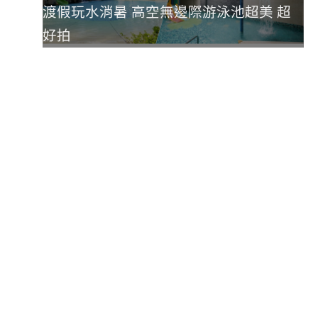
渡假玩水消暑 高空無邊際游泳池超美 超
好拍