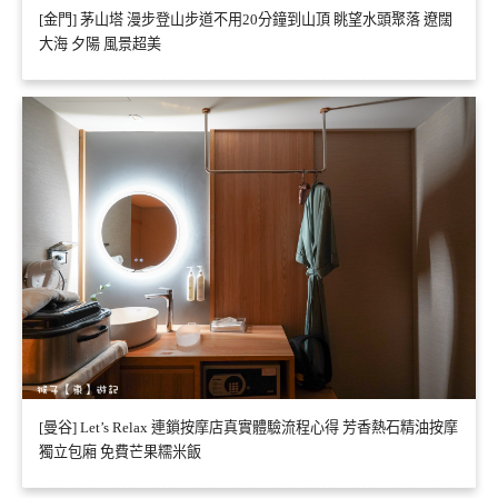
[金門] 茅山塔 漫步登山步道不用20分鐘到山頂 眺望水頭聚落 遼闊
大海 夕陽 風景超美
[曼谷] Let’s Relax 連鎖按摩店真實體驗流程心得 芳香熱石精油按摩
獨立包廂 免費芒果糯米飯