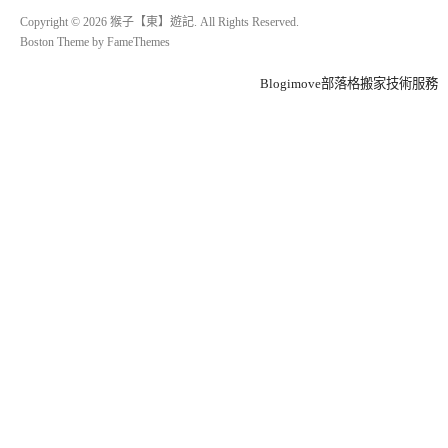
Copyright © 2026 猴子【東】遊記. All Rights Reserved.
Boston Theme by
FameThemes
Blogimove部落格搬家技術服務