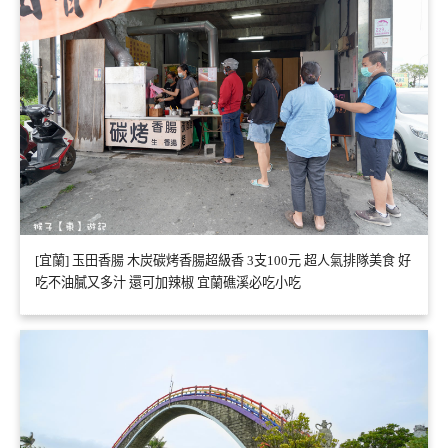
[宜蘭] 玉田香腸 木炭碳烤香腸超級香 3支100元 超人氣排隊美食 好
吃不油膩又多汁 還可加辣椒 宜蘭礁溪必吃小吃