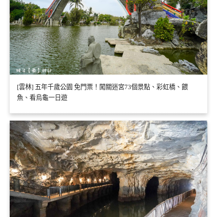
[雲林] 五年千歲公園 免門票！闖關迷宮73個景點、彩虹橋、餵
魚、看烏龜一日遊