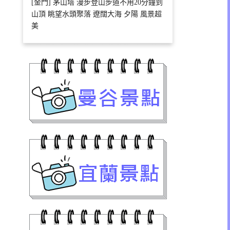
[金門] 茅山塔 漫步登山步道不用20分鐘到
山頂 眺望水頭聚落 遼闊大海 夕陽 風景超
美