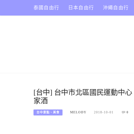
Skip
泰國自由行
日本自由行
沖繩自由行
to
content
[台中] 台中市北區國民運動中心
家酒
MELODY
2018-10-01
0
台中景點、美食