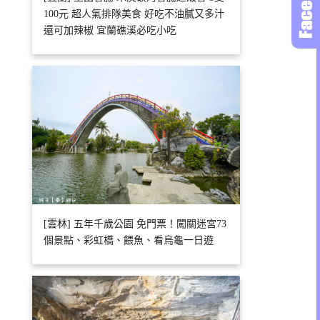
100元 超人氣排隊美食 好吃不油膩又多汁
還可加辣椒 宜蘭礁溪必吃小吃
[雲林] 五年千歲公園 免門票！闖關迷宮73
個景點、彩虹橋、餵魚、看烏龜一日遊