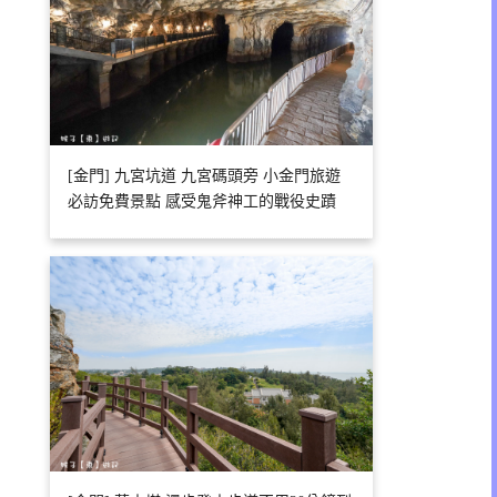
[金門] 九宮坑道 九宮碼頭旁 小金門旅遊
必訪免費景點 感受鬼斧神工的戰役史蹟