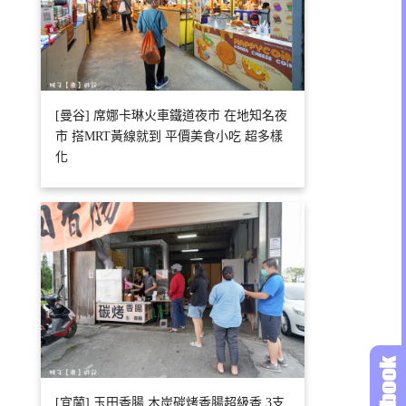
[曼谷] 席娜卡琳火車鐵道夜市 在地知名夜
市 搭MRT黃線就到 平價美食小吃 超多樣
化
[宜蘭] 玉田香腸 木炭碳烤香腸超級香 3支