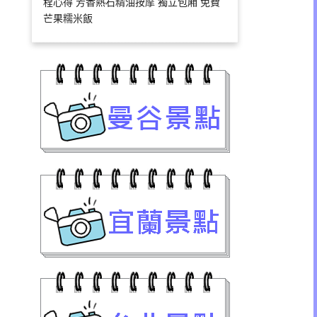
程心得 芳香熱石精油按摩 獨立包廂 免費
芒果糯米飯