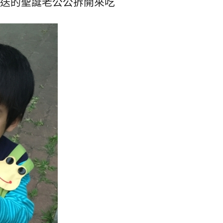
送的聖誕老公公拆開來吃