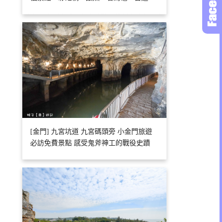
[金門] 九宮坑道 九宮碼頭旁 小金門旅遊
必訪免費景點 感受鬼斧神工的戰役史蹟