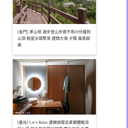
[金門] 茅山塔 漫步登山步道不用20分鐘到
山頂 眺望水頭聚落 遼闊大海 夕陽 風景超
美
[曼谷] Let’s Relax 連鎖按摩店真實體驗流