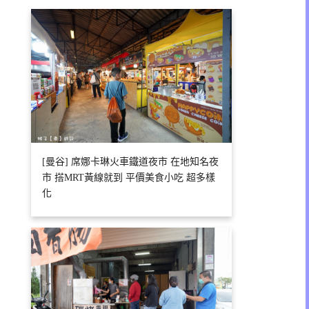
[曼谷] 席娜卡琳火車鐵道夜市 在地知名夜
市 搭MRT黃線就到 平價美食小吃 超多樣
化