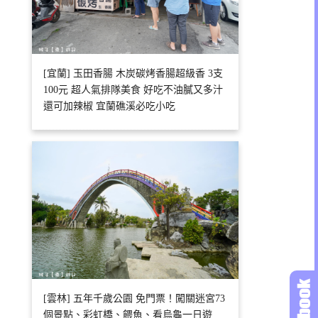
[宜蘭] 玉田香腸 木炭碳烤香腸超級香 3支
100元 超人氣排隊美食 好吃不油膩又多汁
還可加辣椒 宜蘭礁溪必吃小吃
[雲林] 五年千歲公園 免門票！闖關迷宮73
個景點、彩虹橋、餵魚、看烏龜一日遊