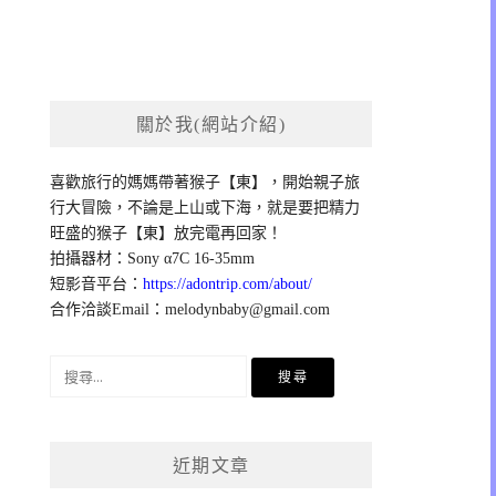
關於我(網站介紹)
喜歡旅行的媽媽帶著猴子【東】，開始親子旅
行大冒險，不論是上山或下海，就是要把精力
旺盛的猴子【東】放完電再回家！
拍攝器材：Sony α7C 16-35mm
短影音平台：
https://adontrip.com/about/
合作洽談Email：
melodynbaby@gmail.com
搜
尋
關
鍵
近期文章
字: