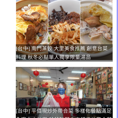
[台中] 南門蒸餃 大里美食推薦 創意台菜
料理 秋冬必點單人獨享限量湯品
[台中] 平價現炒外帶合菜 多樣化餐點滿足