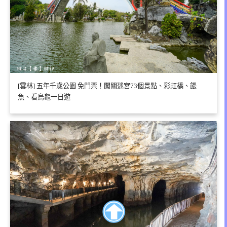
[雲林] 五年千歲公園 免門票！闖關迷宮73個景點、彩虹橋、餵
魚、看烏龜一日遊