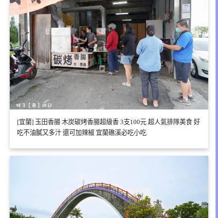
[宜蘭] 玉田香腸 木炭碳烤香腸超級香 3支100元 超人氣排隊美食 好
吃不油膩又多汁 還可加辣椒 宜蘭礁溪必吃小吃