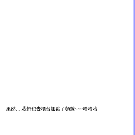
果然….我們也去櫃台加點了麵線~~~哈哈哈