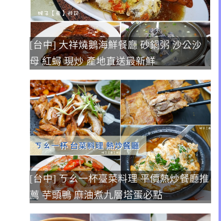
[台中] 大祥燒鵝海鮮餐廳 砂鍋粥 沙公沙
母 紅蟳 現炒 產地直送最新鮮
[台中] ㄎㄠ一杯臺菜料理 平價熱炒餐廳推
薦 芋頭鴨 麻油煮九層塔蛋必點