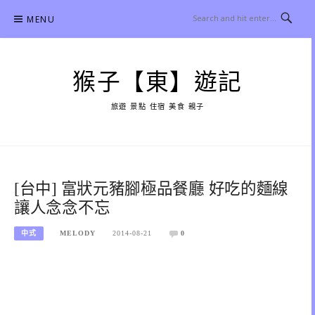
Skip
MENU
to
content
猴子【東】遊記
旅遊 景點 住宿 美食 親子
[台中] 富狀元豬腳極品餐廳 好吃的麵線
讓人念念不忘
中式
MELODY
2014-08-21
0