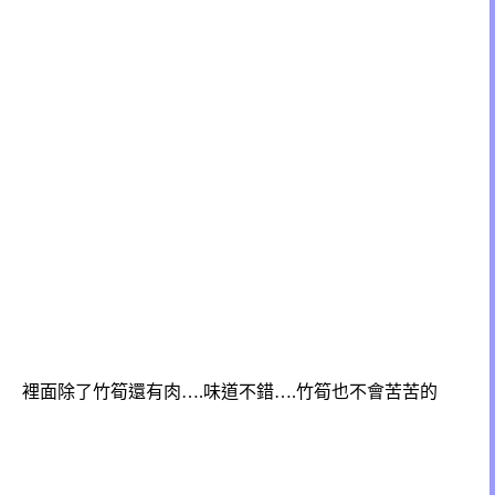
裡面除了竹筍還有肉….味道不錯….竹筍也不會苦苦的