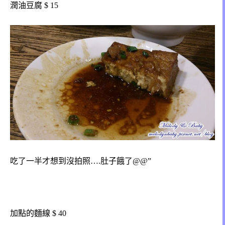
潤油豆腐 $ 15
吃了一半才想到沒拍照….肚子餓了@@”
加點的麵線 $ 40