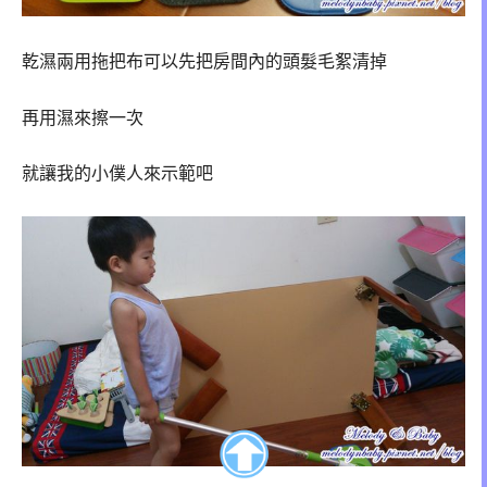
乾濕兩用拖把布可以先把房間內的頭髮毛絮清掉
再用濕來擦一次
就讓我的小僕人來示範吧