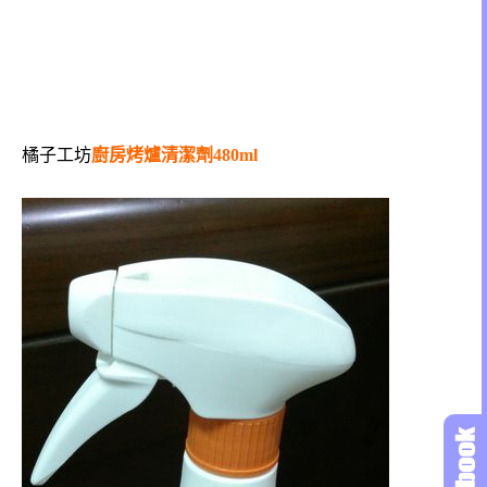
橘子工坊
廚房烤爐清潔劑480ml