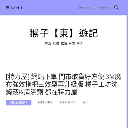
Skip
MENU
to
content
猴子【東】遊記
旅遊 景點 住宿 美食 親子
[特力屋] 網站下單 門市取貨好方便 3M魔
布強效拖把三效型再升級版 橘子工坊洗
滌液&清潔劑 都在特力屋
【生活/居家】
MELODY
2014-08-29
1