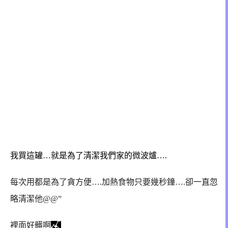
我買這罐…就是為了清潔我們家的微波爐….
每次用都是為了貪方便….加熱食物只要幾秒鐘….卻一直忽
略清潔他@@”
裡面好髒啊