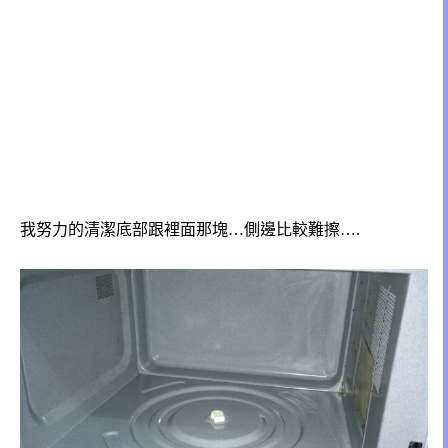
我努力的清潔底部跟裡面那塊…側邊比較難擦….