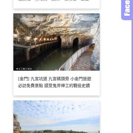
[金門] 九宮坑道 九宮碼頭旁 小金門旅遊
必訪免費景點 感受鬼斧神工的戰役史蹟