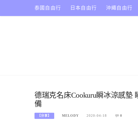
Skip
泰國自由行
日本自由行
沖繩自由行
to
content
德瑞克名床Cookuru瞬冰涼感
備
MELODY
2020-04-18
0
【分享】