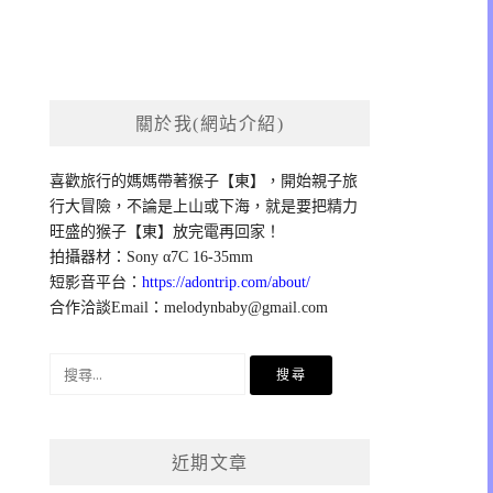
關於我(網站介紹)
喜歡旅行的媽媽帶著猴子【東】，開始親子旅
行大冒險，不論是上山或下海，就是要把精力
旺盛的猴子【東】放完電再回家！
拍攝器材：Sony α7C 16-35mm
短影音平台：
https://adontrip.com/about/
合作洽談Email：
melodynbaby@gmail.com
搜
尋
關
鍵
近期文章
字: