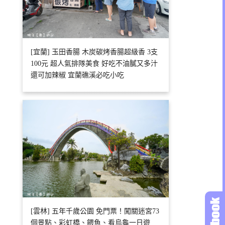
[宜蘭] 玉田香腸 木炭碳烤香腸超級香 3支
100元 超人氣排隊美食 好吃不油膩又多汁
還可加辣椒 宜蘭礁溪必吃小吃
[雲林] 五年千歲公園 免門票！闖關迷宮73
個景點、彩虹橋、餵魚、看烏龜一日遊