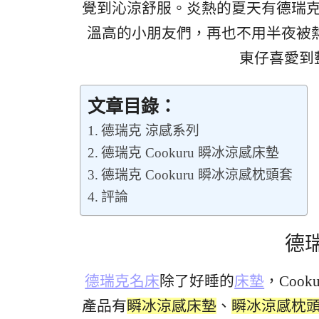
覺到沁涼舒服。炎熱的夏天有德瑞克C
溫高的小朋友們，再也不用半夜被
東仔喜愛到整
文章目錄：
德瑞克 涼感系列
德瑞克 Cookuru 瞬冰涼感床墊
德瑞克 Cookuru 瞬冰涼感枕頭套
評論
德
德瑞克名床
除了好睡的
床墊
，Coo
產品有
瞬冰涼感床墊
、
瞬冰涼感枕