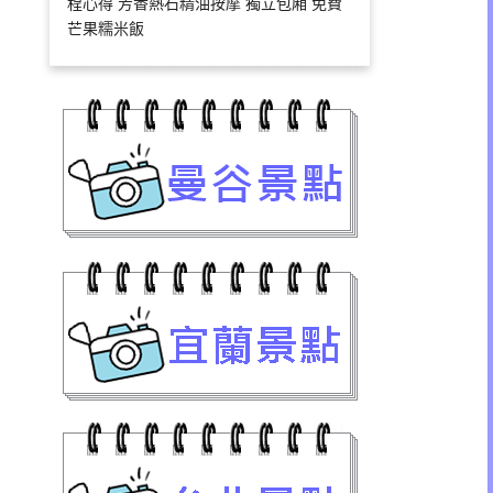
程心得 芳香熱石精油按摩 獨立包廂 免費
芒果糯米飯