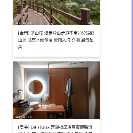
[金門] 茅山塔 漫步登山步道不用20分鐘到
山頂 眺望水頭聚落 遼闊大海 夕陽 風景超
美
[曼谷] Let’s Relax 連鎖按摩店真實體驗流