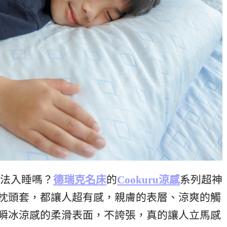
無法入睡嗎？
德瑞克名床
的
Cookuru涼感
系列超神
涼感枕頭套，都讓人超有感，親膚的表層、涼爽的觸
ru瞬冰涼感的柔滑表面，不誇張，真的讓人立馬感