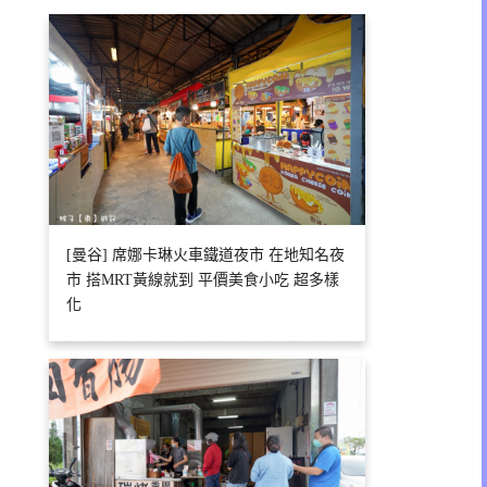
[曼谷] 席娜卡琳火車鐵道夜市 在地知名夜
市 搭MRT黃線就到 平價美食小吃 超多樣
化