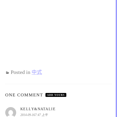
Posted in
中式
ONE COMMENT
ADD YOURS
表
KELLY&NATALIE
示:
2014-09-167:47 上午