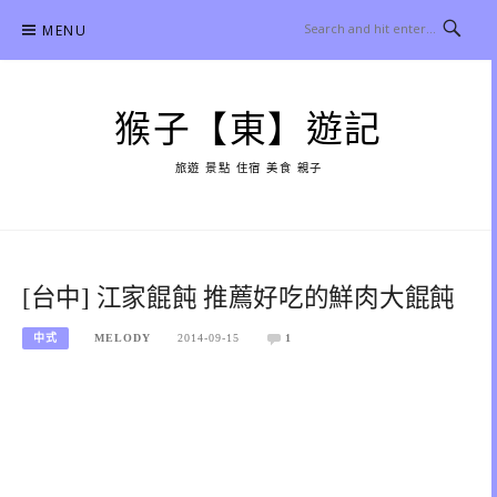
Skip
MENU
to
content
猴子【東】遊記
旅遊 景點 住宿 美食 親子
[台中] 江家餛飩 推薦好吃的鮮肉大餛飩
中式
MELODY
2014-09-15
1