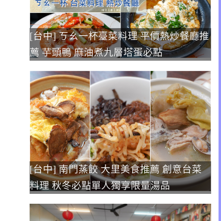
[台中] ㄎㄠ一杯臺菜料理 平價熱炒餐廳推
薦 芋頭鴨 麻油煮九層塔蛋必點
[台中] 南門蒸餃 大里美食推薦 創意台菜
料理 秋冬必點單人獨享限量湯品