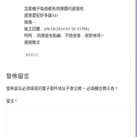
怎麼機乎每道都有肉燥醬的感覺哈
感覺要配好多飯XD
推推~~
版主回覆：(09/18/2014 03:59:33 PM)
呵呵….肉燥是有點鹹…不過很香…很對味呀^^
謝謝推文
REPLY
發佈留言
發佈留言必須填寫的電子郵件地址不會公開。
必填欄位標示為
*
留言
*