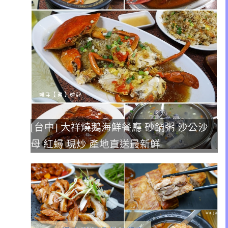
[台中] 大祥燒鵝海鮮餐廳 砂鍋粥 沙公沙
母 紅蟳 現炒 產地直送最新鮮