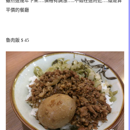
雖然這幾年下來….價格有調漲…..不過在這附近….還是算
平價的餐廳
魯肉飯 $ 45