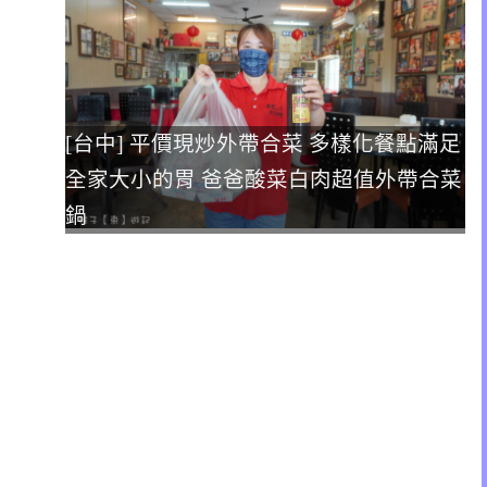
[台中] 平價現炒外帶合菜 多樣化餐點滿足
全家大小的胃 爸爸酸菜白肉超值外帶合菜
鍋