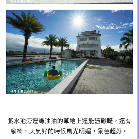
戲水池旁邊綠油油的草地上還能盪鞦韆，還有
躺椅，天氣好的時候風光明媚，景色超好。