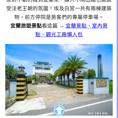
受法老王朝的氛圍！埃及白宮一共有兩棟建築
物，前方停院是房客們的專屬停車場。
宜蘭旅遊景點
看這篇 →
宜蘭景點、室內景
點、觀光工廠懶人包