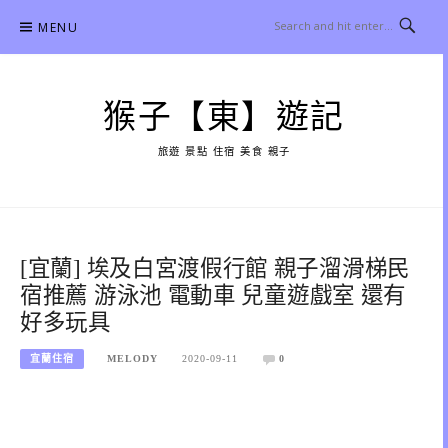
Skip
MENU
to
content
猴子【東】遊記
旅遊 景點 住宿 美食 親子
[宜蘭] 埃及白宮渡假行館 親子溜滑梯民
宿推薦 游泳池 電動車 兒童遊戲室 還有
好多玩具
宜蘭住宿
MELODY
2020-09-11
0