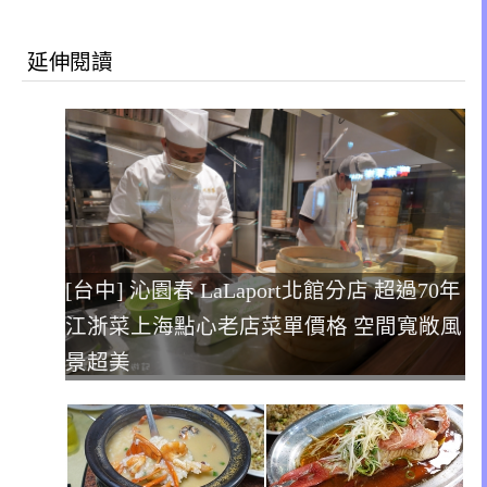
延伸閱讀
[台中] 沁園春 LaLaport北館分店 超過70年
江浙菜上海點心老店菜單價格 空間寬敞風
景超美