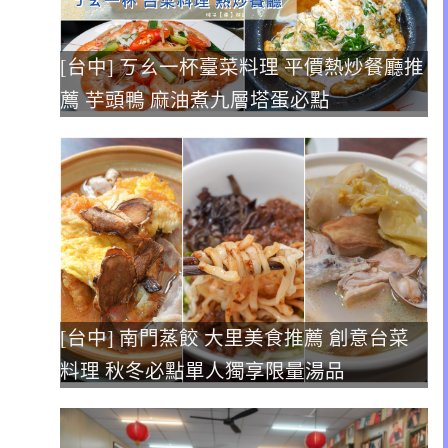
[台中] ㄎㄠ一杯臺菜料理 平價熱炒餐廳推
薦 芋頭鴨 麻油煮九層塔蛋必點
[台中] 南門蒸餃 大里美食推薦 創意台菜
料理 秋冬必點單人獨享限量湯品