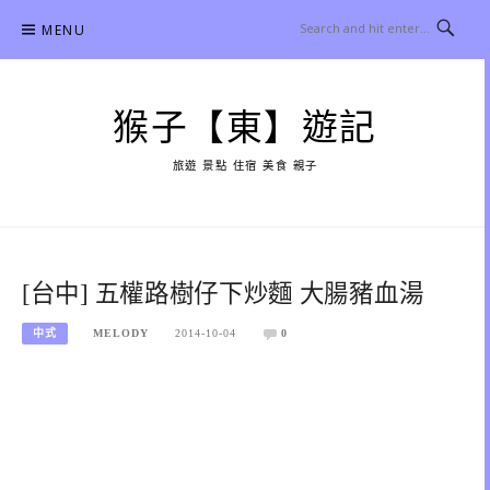
Skip
MENU
to
content
猴子【東】遊記
旅遊 景點 住宿 美食 親子
[台中] 五權路樹仔下炒麵 大腸豬血湯
中式
MELODY
2014-10-04
0