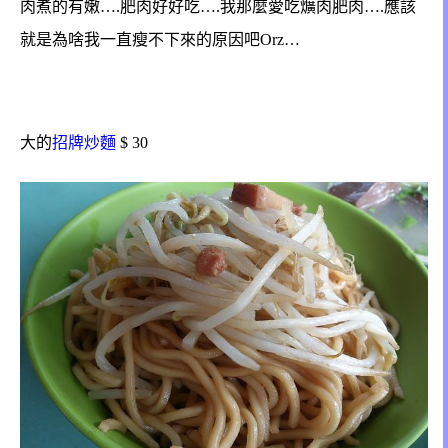
肉煮的有嫩….肥肉好好吃….我那麼愛吃爌肉肥肉….應該
就是為啥我一直瘦不下來的原因吧Orz…
大的
招牌炒麵
$ 30