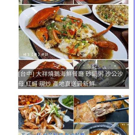
[台中] 大祥燒鵝海鮮餐廳 砂鍋粥 沙公沙
母 紅蟳 現炒 產地直送最新鮮