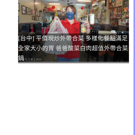
[台中] 平價現炒外帶合菜 多樣化餐點滿足
全家大小的胃 爸爸酸菜白肉超值外帶合菜
鍋