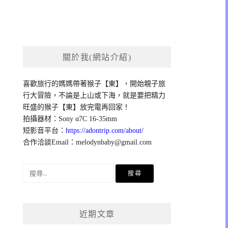
關於我(網站介紹)
喜歡旅行的媽媽帶著猴子【東】，開始親子旅
行大冒險，不論是上山或下海，就是要把精力
旺盛的猴子【東】放完電再回家！
拍攝器材：Sony α7C 16-35mm
短影音平台：
https://adontrip.com/about/
合作洽談Email：
melodynbaby@gmail.com
搜
尋
關
鍵
近期文章
字: