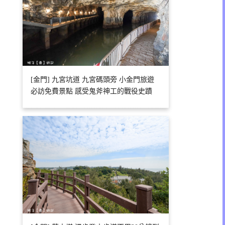
[金門] 九宮坑道 九宮碼頭旁 小金門旅遊
必訪免費景點 感受鬼斧神工的戰役史蹟