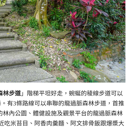
森林步道
」階梯平坦好走，蜿蜒的稜線步道可以
。有3條路線可以串聯的龍過脈森林步道，首推
的林內公園、體健設施及觀景平台的龍過脈森林
近吃米苔目、阿香肉羹麵、阿文排骨飯跟爆漿大