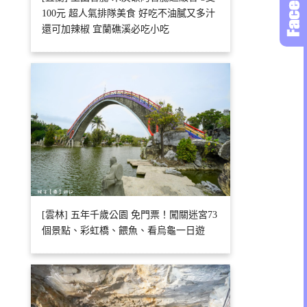
100元 超人氣排隊美食 好吃不油膩又多汁
還可加辣椒 宜蘭礁溪必吃小吃
[雲林] 五年千歲公園 免門票！闖關迷宮73
個景點、彩虹橋、餵魚、看烏龜一日遊