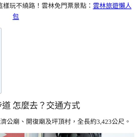
這樣玩不繞路！雲林免門票景點：
雲林旅遊懶人
包
道 怎麼去？交通方式
濟公廟、開復廟及坪頂村，全長約3,423公尺。