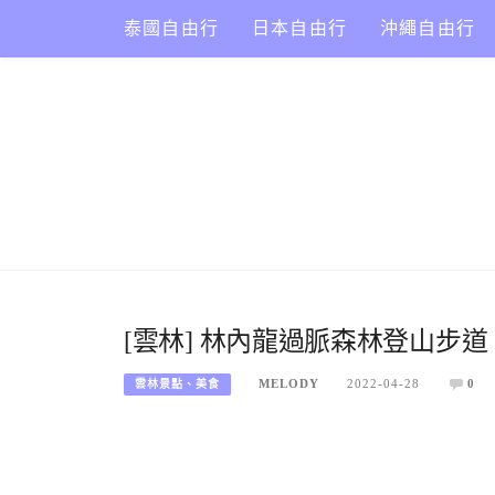
Skip
泰國自由行
日本自由行
沖繩自由行
to
content
[雲林] 林內龍過脈森林登山步道
MELODY
2022-04-28
0
雲林景點、美食