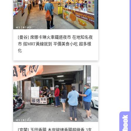
[曼谷] 席娜卡琳火車鐵道夜市 在地知名夜
市 搭MRT黃線就到 平價美食小吃 超多樣
化
[宜蘭] 玉田香腸 木炭碳烤香腸超級香 3支