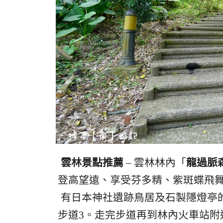
雲林景點推薦
– 雲林林內「
龍過脈
登高望遠、享受芬多精、紫斑蝶飛舞
有日本神社遺跡鳥居及石製隱燈亭
步道3。走完步道再到林內火車站附