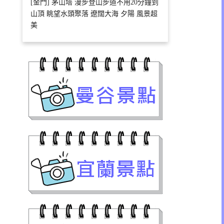
[金門] 茅山塔 漫步登山步道不用20分鐘到
山頂 眺望水頭聚落 遼闊大海 夕陽 風景超
美