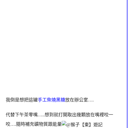
我倒是想把這罐
手工柴燒黑糖
放在辦公室….
代替下午茶零嘴…..
想到就打開取出幾顆放在嘴裡咬一
咬….隨時補充礦物質跟能量