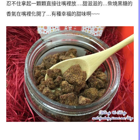
忍不住拿起一顆顆直接往嘴裡放….甜滋滋的…柴燒黑糖的
香氣在嘴裡化開了…有種幸福的甜味啊~~~