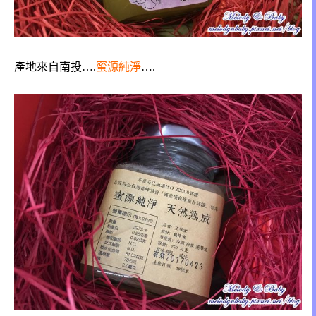
產地來自南投….
蜜源純淨
….