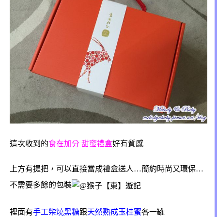
這次收到的
食在加分 甜蜜禮盒
好有質感
上方有提把，可以直接當成禮盒送人…簡約時尚又環保…
不需要多餘的包裝
裡面有
手工柴燒黑糖
跟
天然熟成玉桂蜜
各一罐