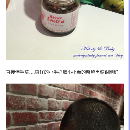
直接伸手拿….東仔的小手抓取
小小顆的柴燒黑糖很剛好