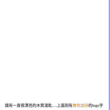
還有一直很漂亮的木質湯匙….上面刻有
食在加分
的logo字