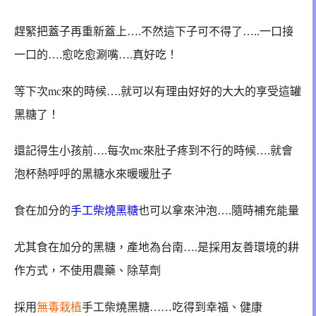
趕緊把蓋子再重新蓋上….不然這下子可不得了…..一口接
一口的….愈吃愈涮嘴….真好吃！
等下次mc來的時候….就可以有理由好好的大大的享受這罐
黑糖了！
還記得生小孩前….每次mc來肚子疼到不行的時候….就會
泡杯熱呼呼的黑糖水來暖暖肚子
食在加分的
手工柴燒黑糖
也可以拿來沖泡….隨時補充能量
尤其食在加分的黑糖，產地為台南….是採用友善環境的耕
作方式，不使用農藥、除草劑
採用
無毒栽植
手工柴燒黑糖……吃得到幸福、健康