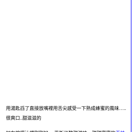
用湯匙舀了直接放嘴裡用舌尖感受一下熟成蜂蜜的風味…..
很爽口..甜滋滋的