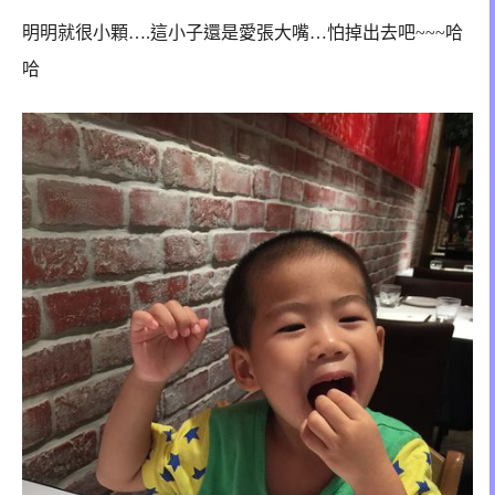
明明就很小顆….這小子還是愛張大嘴…怕掉出去吧~~~哈
哈