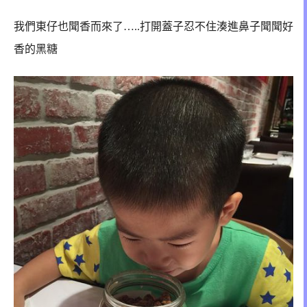
我們東仔也聞香而來了…..打開蓋子忍不住湊進鼻子聞聞好
香的黑糖