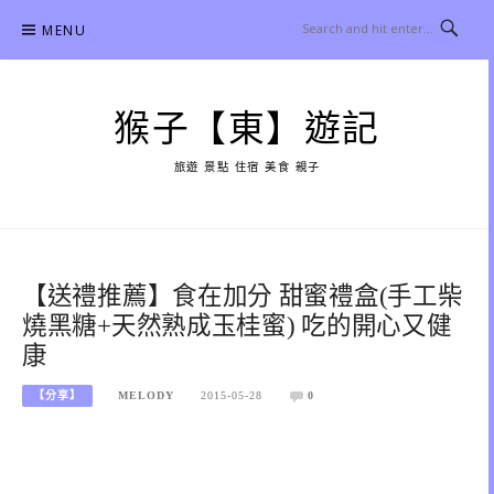
Skip
MENU
to
content
猴子【東】遊記
旅遊 景點 住宿 美食 親子
【送禮推薦】食在加分 甜蜜禮盒(手工柴
燒黑糖+天然熟成玉桂蜜) 吃的開心又健
康
【分享】
MELODY
2015-05-28
0