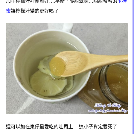
加在檸檬汁裡剛剛好….平衡了酸甜滋味…甜甜蜜蜜的
玉桂
蜜
讓
檸檬汁變的更好喝了
還可以加在東仔最愛吃的吐司上….這小子肯定愛死了