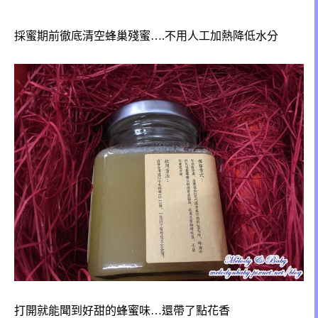
採蜜期前徹底清空蜂巢殘蜜….不用人工加熱降低水分
打開就能聞到好甜的蜂蜜味…還帶了點花香