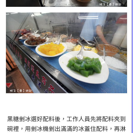
黑糖剉冰選好配料後，工作人員先將配料夾到
碗裡，用剉冰機剉出滿滿的冰蓋住配料，再淋