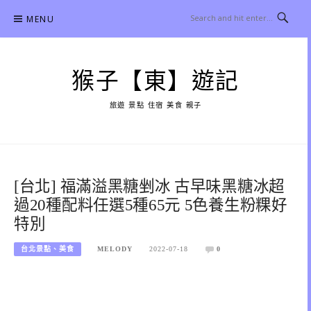
Skip
MENU
to
content
猴子【東】遊記
旅遊 景點 住宿 美食 親子
[台北] 福滿溢黑糖剉冰 古早味黑糖冰超
過20種配料任選5種65元 5色養生粉粿好
特別
台北景點、美食
MELODY
2022-07-18
0