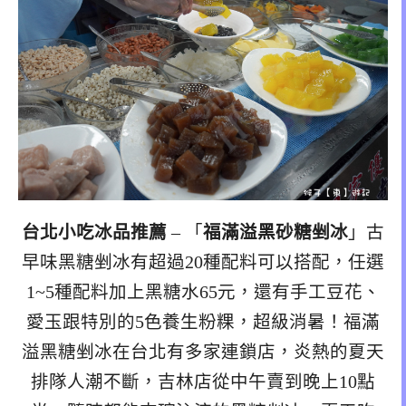
台北小吃冰品推薦
– 「
福滿溢黑砂糖剉冰
」古
早味黑糖剉冰有超過20種配料可以搭配，任選
1~5種配料加上黑糖水65元，還有手工豆花、
愛玉跟特別的5色養生粉粿，超級消暑！福滿
溢黑糖剉冰在台北有多家連鎖店，炎熱的夏天
排隊人潮不斷，吉林店從中午賣到晚上10點