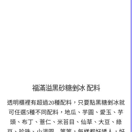
福滿溢黑砂糖剉冰 配料
透明櫃裡有超過20種配料，只要點黑糖剉冰就
可任選5種不同配料，地瓜、芋圓、愛玉、芋
頭、布丁、薏仁、米苔目、仙草、大豆、綠
豆、珍珠、小湯圓…等等，每樣都好誘人，好