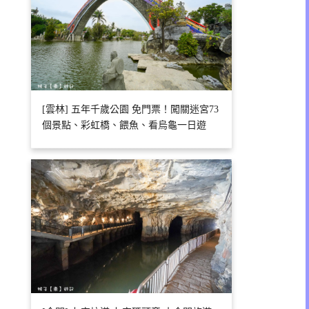
[雲林] 五年千歲公園 免門票！闖關迷宮73
個景點、彩虹橋、餵魚、看烏龜一日遊