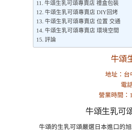
牛頌生乳可頌專賣店 禮盒包裝
牛頌生乳可頌專賣店 DIY回烤
牛頌生乳可頌專賣店 位置 交通
牛頌生乳可頌專賣店 環境空間
評論
牛頌
地址：台
電話
營業時間：11:
牛頌生乳可頌
牛頌的生乳可頌嚴選日本進口的旭