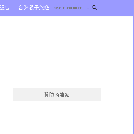
飯店
台灣親子旅遊
贊助商連結