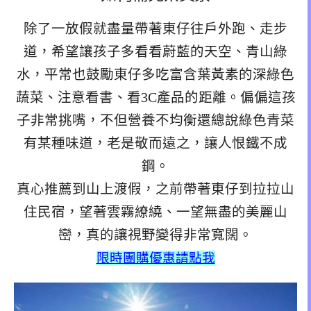
除了一放假就盡量帶著東仔往戶外跑、走步
道，希望讓孩子多看看蔚藍的天空、青山綠
水，平常也鼓勵東仔多吃富含葉黃素的深綠色
蔬菜、注意看書、看3C產品的距離。偏偏這孩
子非常挑嘴，不但營養不均衡還總說綠色青菜
有某種味道，老是敬而遠之，讓人恨鐵不成
鋼。
真心推薦到山上渡假，之前帶著東仔到拉拉山
住民宿，望著雲霧繚繞、一望無盡的美麗山
巒，真的讓視野變得非常寬闊。
限時團購優惠請點我