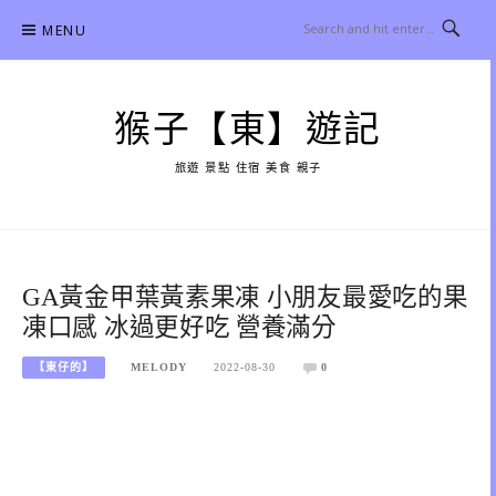
Skip
MENU
to
content
猴子【東】遊記
旅遊 景點 住宿 美食 親子
GA黃金甲葉黃素果凍 小朋友最愛吃的果
凍口感 冰過更好吃 營養滿分
【東仔的】
MELODY
2022-08-30
0