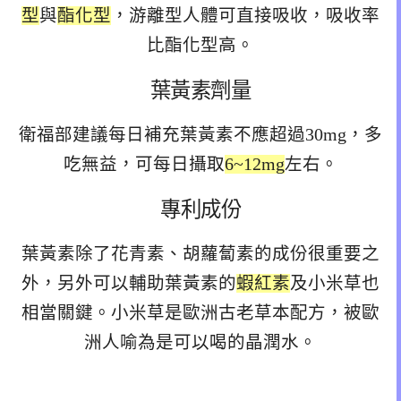
型
與
酯化型
，游離型人體可直接吸收，吸收率
比酯化型高。
葉黃素劑量
衛福部建議每日補充葉黃素不應超過30mg，多
吃無益，可每日攝取
6~12mg
左右。
專利成份
葉黃素除了花青素、胡蘿蔔素的成份很重要之
外，另外可以輔助葉黃素的
蝦紅素
及小米草也
相當關鍵。小米草是歐洲古老草本配方，被歐
洲人喻為是可以喝的晶潤水。