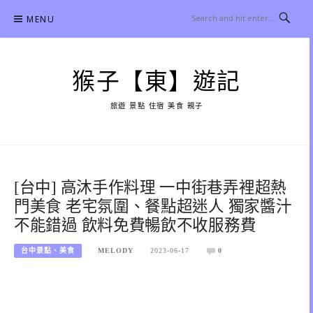
Skip
MENU
to
content
猴子【東】遊記
旅遊 景點 住宿 美食 親子
[台中] 高沐手作料理 一中街巷弄裡超熱
門美食 老宅氛圍、餐點超迷人 獨家醬汁
不能錯過 飲料免費暢飲不收服務費
台中景點、美食
MELODY
2023-06-17
0