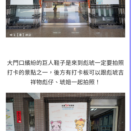
大門口繽紛的巨人鞋子是來到彪琥一定要拍照
打卡的景點之一，後方有打卡板可以跟彪琥吉
祥物彪仔、琥妞一起拍照！