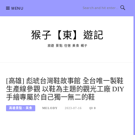
Skip
MENU
to
content
猴子【東】遊記
旅遊 景點 住宿 美食 親子
[高雄] 彪琥台灣鞋故事館 全台唯一製鞋
生產線參觀 以鞋為主題的觀光工廠 DIY
手繪專屬於自己獨一無二的鞋
高雄景點、美食
MELODY
2023-07-16
0