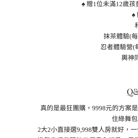
♠ 贈1位未滿12
♠
抹茶體驗(每
忍者體驗營(每
輿神同
Q
真的是最狂團購，9998元的方
住綠舞包
2大2小直接選9,998雙人房就好