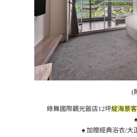
(
綠舞國際觀光飯店12坪
綻海景客
♠ 加贈經典浴衣/