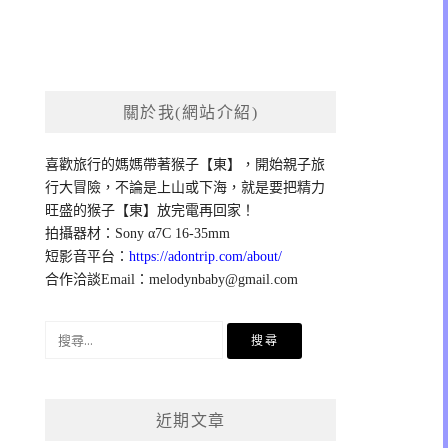
關於我(網站介紹)
喜歡旅行的媽媽帶著猴子【東】，開始親子旅
行大冒險，不論是上山或下海，就是要把精力
旺盛的猴子【東】放完電再回家！
拍攝器材：Sony α7C 16-35mm
短影音平台：
https://adontrip.com/about/
合作洽談Email：
melodynbaby@gmail.com
搜
尋
關
鍵
近期文章
字: