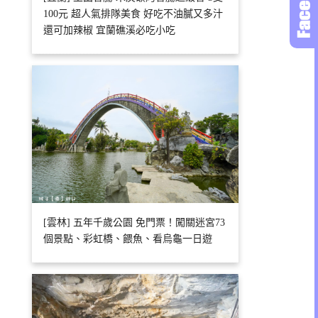
100元 超人氣排隊美食 好吃不油膩又多汁
還可加辣椒 宜蘭礁溪必吃小吃
[雲林] 五年千歲公園 免門票！闖關迷宮73
個景點、彩虹橋、餵魚、看烏龜一日遊