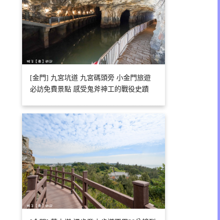
[金門] 九宮坑道 九宮碼頭旁 小金門旅遊
必訪免費景點 感受鬼斧神工的戰役史蹟