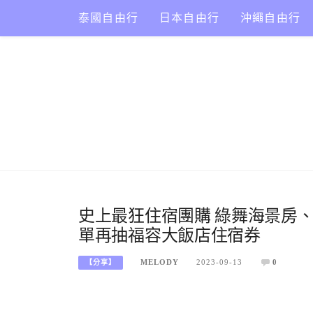
Skip
泰國自由行
日本自由行
沖繩自由行
to
content
史上最狂住宿團購 綠舞海景房、
單再抽福容大飯店住宿券
MELODY
2023-09-13
0
【分享】