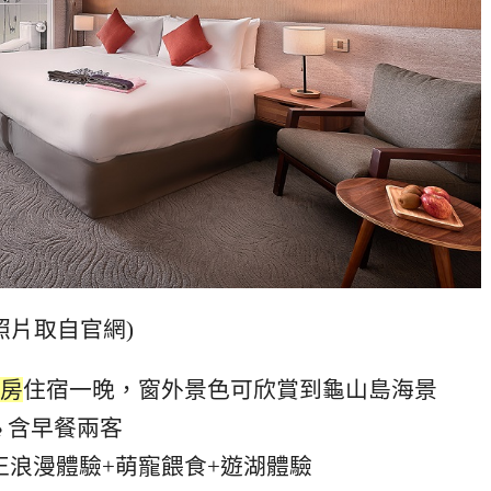
照片取自官網)
房
住宿一晚，窗外景色可欣賞到龜山島海景
♠
含早餐兩客
大正浪漫體驗+萌寵餵食+遊湖體驗