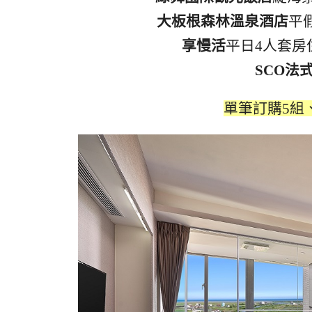
大板根森林溫泉酒店
平假
享慢活
平日4人套房住宿
SCO法
單筆訂購5組、