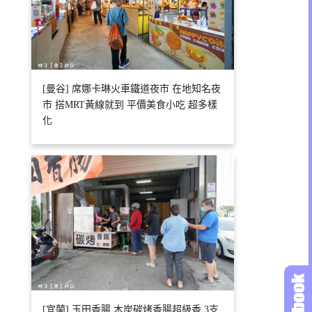
[曼谷] 席娜卡琳火車鐵道夜市 在地知名夜
市 搭MRT黃線就到 平價美食小吃 超多樣
化
[宜蘭] 玉田香腸 木炭碳烤香腸超級香 3支