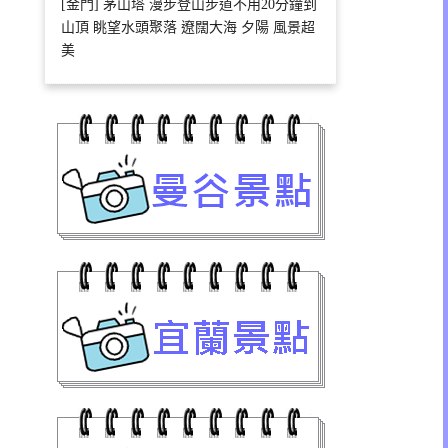
[金門] 茅山塔 漫步登山步道不用20分鐘到
山頂 眺望水頭聚落 遼闊大海 夕陽 風景超
美