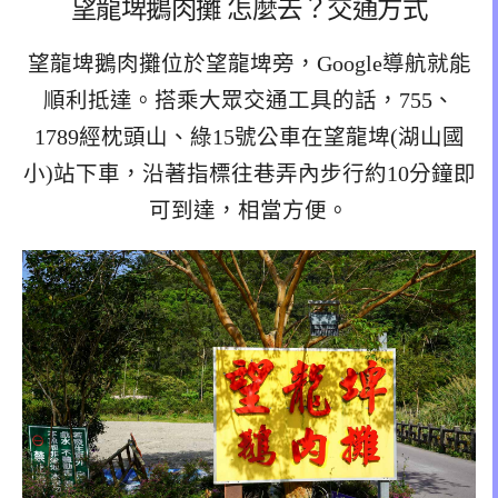
望龍埤鵝肉攤 怎麼去？交通方式
望龍埤鵝肉攤位於望龍埤旁，Google導航就能
順利抵達。搭乘大眾交通工具的話，755、
1789經枕頭山、綠15號公車在望龍埤(湖山國
小)站下車，沿著指標往巷弄內步行約10分鐘即
可到達，相當方便。