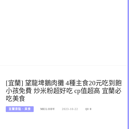
[宜蘭] 望龍埤鵝肉攤 4種主食20元吃到飽
小孩免費 炒米粉超好吃 cp值超高 宜蘭必
吃美食
宜蘭景點、美食
MELODY
2023-10-22
0