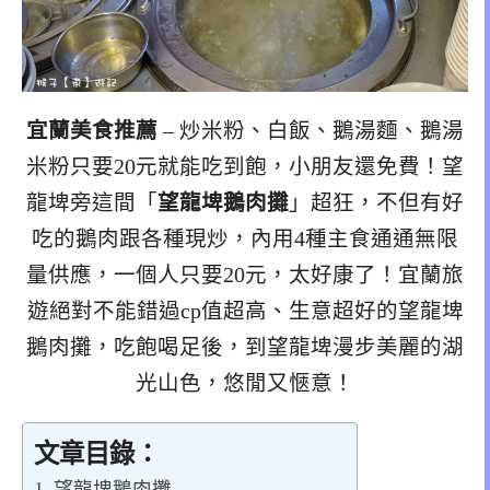
宜蘭美食推薦
– 炒米粉、白飯、鵝湯麵、鵝湯
米粉只要20元就能吃到飽，小朋友還免費！望
龍埤旁這間「
望龍埤鵝肉攤
」超狂，不但有好
吃的鵝肉跟各種現炒，內用4種主食通通無限
量供應，一個人只要20元，太好康了！宜蘭旅
遊絕對不能錯過cp值超高、生意超好的望龍埤
鵝肉攤，吃飽喝足後，到望龍埤漫步美麗的湖
光山色，悠閒又愜意！
文章目錄：
望龍埤鵝肉攤