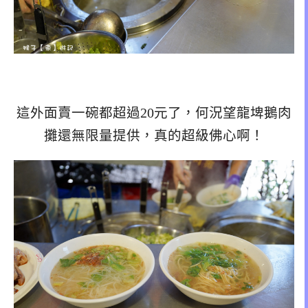
這外面賣一碗都超過20元了，何況望龍埤鵝肉
攤還無限量提供，真的超級佛心啊！