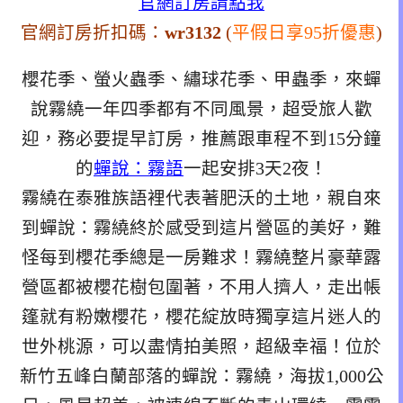
官網訂房請點我
官網訂房折扣碼：
wr3132
(
平假日享95折優惠
)
櫻花季、螢火蟲季、繡球花季、甲蟲季，來蟬
說霧繞一年四季都有不同風景，超受旅人歡
迎，務必要提早訂房，推薦跟車程不到15分鐘
的
蟬說：霧語
一起安排3天2夜！
霧繞在泰雅族語裡代表著肥沃的土地，親自來
到蟬說：霧繞終於感受到這片營區的美好，難
怪每到櫻花季總是一房難求！霧繞整片豪華露
營區都被櫻花樹包圍著，不用人擠人，走出帳
篷就有粉嫩櫻花，櫻花綻放時獨享這片迷人的
世外桃源，可以盡情拍美照，超級幸福！位於
新竹五峰白蘭部落的蟬說：霧繞，海拔1,000公