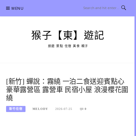
Skip
MENU
to
content
猴子【東】遊記
旅遊 景點 住宿 美食 親子
[新竹] 蟬說：霧繞 一泊二食送迎賓點心
豪華露營區 露營車 民宿小屋 浪漫櫻花圍
繞
新竹住宿
MELODY
2026-07-25
0