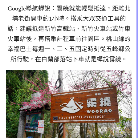
Google導航蟬說：霧繞就能輕鬆抵達，距離北
埔老街開車約1小時。搭乘大眾交通工具的
話，建議抵達新竹高鐵站、新竹火車站或竹東
火車站後，再搭乘計程車前往園區。桃山線的
幸福巴士每週一、三、五固定時刻從五峰鄉公
所行駛，在白蘭部落站下車就是蟬說霧繞。