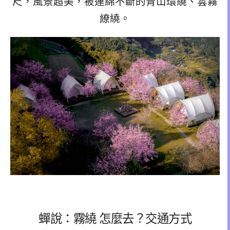
尺，風景超美，被連綿不斷的青山環繞、雲霧
繚繞。
蟬說：霧繞 怎麼去？交通方式