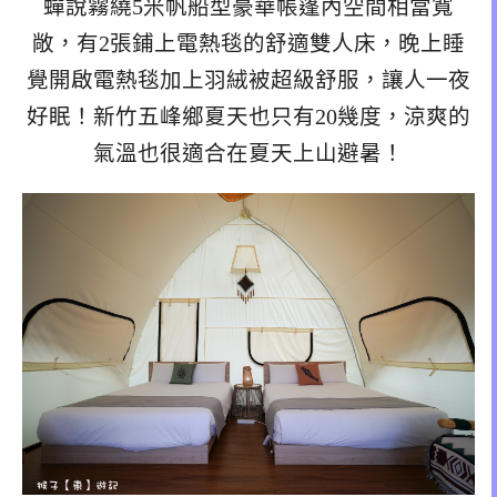
蟬說霧繞5米帆船型豪華帳篷內空間相當寬
敞，有2張鋪上電熱毯的舒適雙人床，晚上睡
覺開啟電熱毯加上羽絨被超級舒服，讓人一夜
好眠！新竹五峰鄉夏天也只有20幾度，涼爽的
氣溫也很適合在夏天上山避暑！