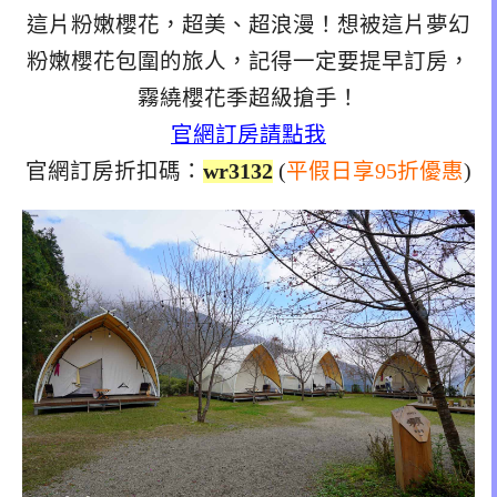
這片粉嫩櫻花，超美、超浪漫！想被這片夢幻
粉嫩櫻花包圍的旅人，記得一定要提早訂房，
霧繞櫻花季超級搶手！
官網訂房請點我
官網訂房折扣碼：
wr3132
(
平假日享95折優惠
)