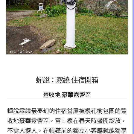
蟬說：霧繞 住宿開箱
豐收地 豪華露營區
蟬說霧繞最夢幻的住宿當屬被櫻花樹包圍的豐
收地豪華露營區，富士櫻在春天時盛開綻放，
不需人擠人，在帳篷前的獨立小客廳就能獨享