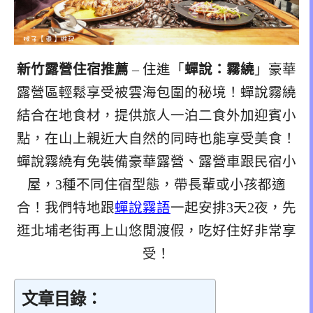
新竹露營住宿推薦
– 住進「
蟬說：霧繞
」豪華
露營區輕鬆享受被雲海包圍的秘境！蟬說霧繞
結合在地食材，提供旅人一泊二食外加迎賓小
點，在山上親近大自然的同時也能享受美食！
蟬說霧繞有免裝備豪華露營、露營車跟民宿小
屋，3種不同住宿型態，帶長輩或小孩都適
合！我們特地跟
蟬說霧語
一起安排3天2夜，先
逛北埔老街再上山悠閒渡假，吃好住好非常享
受！
文章目錄：