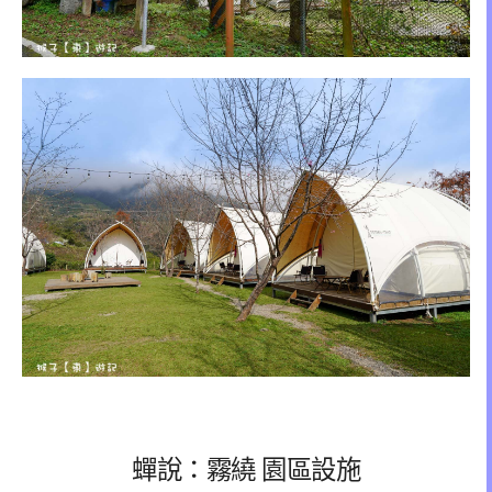
蟬說：霧繞 園區設施