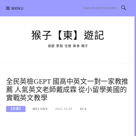
Skip
MENU
to
content
猴子【東】遊記
旅遊 景點 住宿 美食 親子
全民英檢GEPT 國高中英文一對一家教推
薦 人氣英文老師戴成霖 從小留學美國的
實戰英文教學
【分享】
MELODY
2025-10-29
0