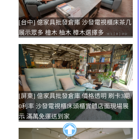
[台中] 億家具批發倉庫 沙發電視櫃床茶几
展示眾多 檜木 柚木 樟木選擇多
[屏東] 億家具批發倉庫 價格透明 刷卡3期
0利率 沙發電視櫃床頭櫃實體店面現場展
示 滿萬免運送到家