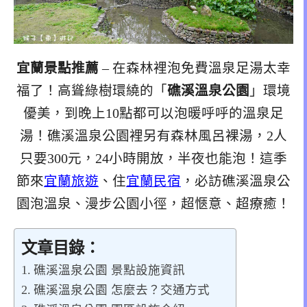
宜蘭景點推薦
– 在森林裡泡免費溫泉足湯太幸
福了！高聳綠樹環繞的「
礁溪溫泉公園
」環境
優美，到晚上10點都可以泡暖呼呼的溫泉足
湯！礁溪溫泉公園裡另有森林風呂裸湯，2人
只要300元，24小時開放，半夜也能泡！這季
節來
宜蘭旅遊
、住
宜蘭民宿
，必訪礁溪溫泉公
園泡溫泉、漫步公園小徑，超愜意、超療癒！
文章目錄：
礁溪溫泉公園 景點設施資訊
礁溪溫泉公園 怎麼去？交通方式