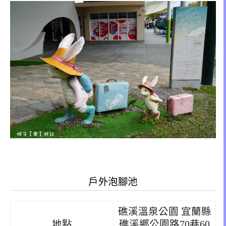
戶外泡腳池
礁溪溫泉公園 宜蘭縣
地點
礁溪鄉公園路70巷60