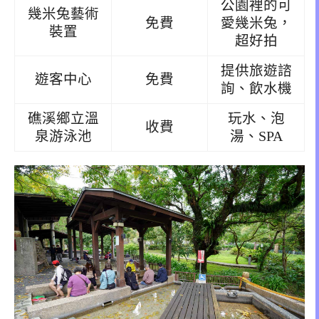
公園裡的可
幾米兔藝術
免費
愛幾米兔，
裝置
超好拍
提供旅遊諮
遊客中心
免費
詢、飲水機
礁溪鄉立溫
玩水、泡
收費
泉游泳池
湯、SPA