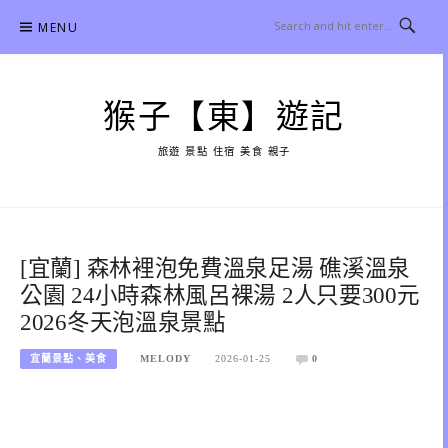
Skip
MENU
to
content
猴子【東】遊記
旅遊 景點 住宿 美食 親子
[宜蘭] 森林裡泡免費溫泉足湯 礁溪溫泉
公園 24小時森林風呂裸湯 2人只要300元
2026冬天泡溫泉景點
宜蘭景點、美食
MELODY
2026-01-25
0