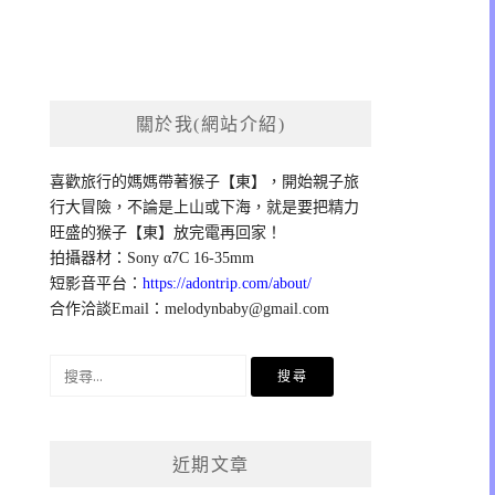
關於我(網站介紹)
喜歡旅行的媽媽帶著猴子【東】，開始親子旅
行大冒險，不論是上山或下海，就是要把精力
旺盛的猴子【東】放完電再回家！
拍攝器材：Sony α7C 16-35mm
短影音平台：
https://adontrip.com/about/
合作洽談Email：
melodynbaby@gmail.com
搜
尋
關
鍵
近期文章
字: