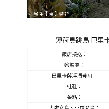
薄荷島跳島 巴里
飯店接送：
螃蟹船：
巴里卡薩浮潛費用：
蛙鞋：
餐點：
大處女島、小處女島：