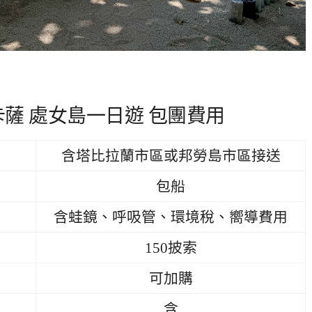
卡薩 處女島一日遊 包團費用
含塔比拉蘭市區或邦勞島市區接送
包船
含蛙鏡、呼吸管、環境稅、嚮導費用
150披索
可加購
含