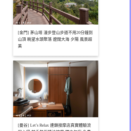
[金門] 茅山塔 漫步登山步道不用20分鐘到
山頂 眺望水頭聚落 遼闊大海 夕陽 風景超
美
[曼谷] Let’s Relax 連鎖按摩店真實體驗流