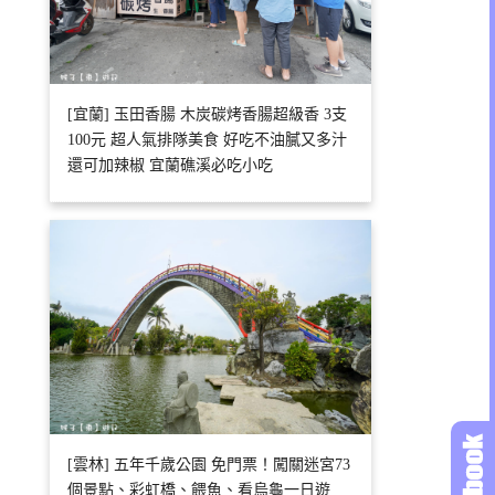
[宜蘭] 玉田香腸 木炭碳烤香腸超級香 3支
100元 超人氣排隊美食 好吃不油膩又多汁
還可加辣椒 宜蘭礁溪必吃小吃
[雲林] 五年千歲公園 免門票！闖關迷宮73
個景點、彩虹橋、餵魚、看烏龜一日遊