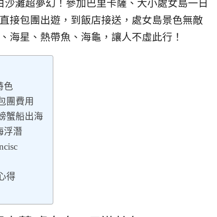
白沙灘超夢幻！參加巴里卡薩、大小處女島一日
直接包團出遊，到飯店接送，處女島景色無敵
、海星、熱帶魚、海龜，讓人不虛此行！
特色
 包團費用
 螃蟹船出海
海浮潛
cisc
心得