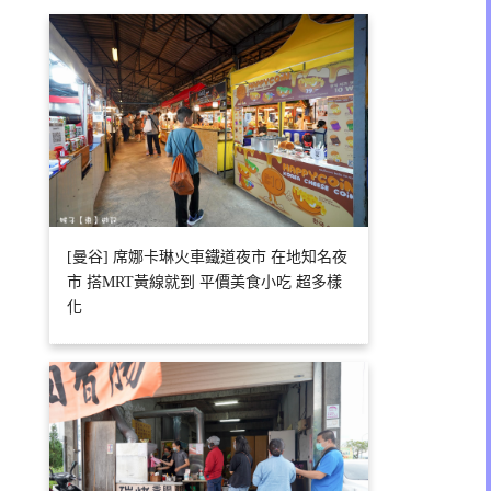
[曼谷] 席娜卡琳火車鐵道夜市 在地知名夜
市 搭MRT黃線就到 平價美食小吃 超多樣
化