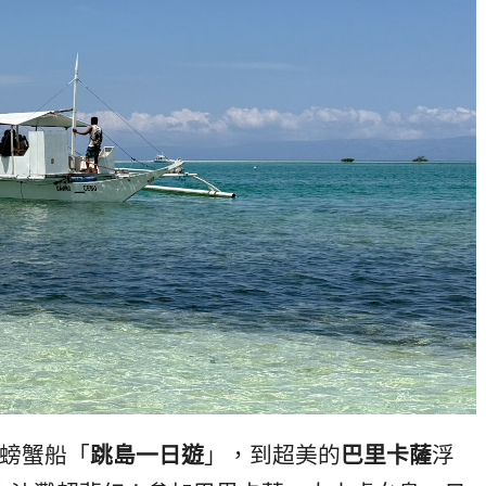
搭螃蟹船「
跳島一日遊
」，到超美的
巴里卡薩
浮