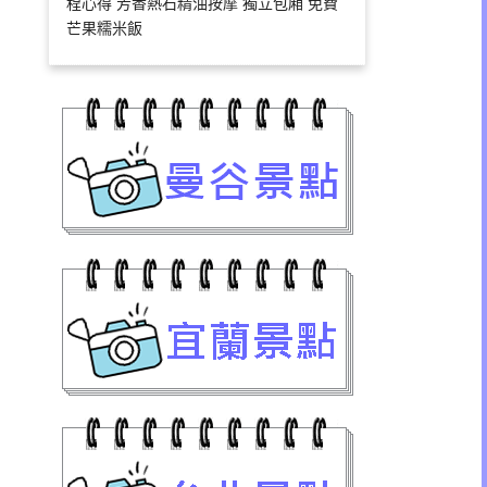
程心得 芳香熱石精油按摩 獨立包廂 免費
芒果糯米飯