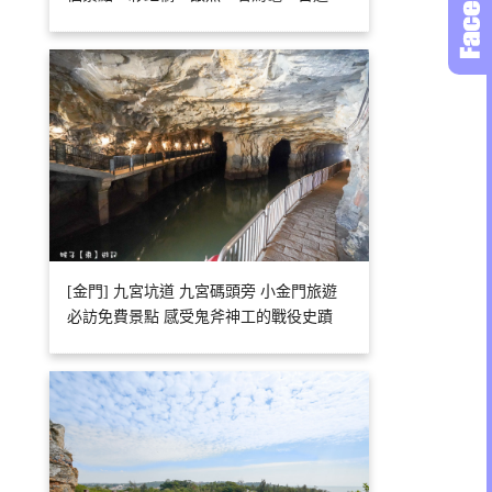
[金門] 九宮坑道 九宮碼頭旁 小金門旅遊
必訪免費景點 感受鬼斧神工的戰役史蹟