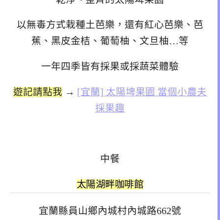
以無毒方式栽種土芭樂，還有紅心芭樂、芭
蕉、黑皮金桔、葡萄柚、文旦柚…等
一年四季皆有採果或採蔬菜體驗
遊記請點我
→
[宜蘭] 太陽埤果園 當個小農夫
採果趣
中餐
太陽湖畔咖啡館
宜蘭縣員山鄉內城村內城路662號