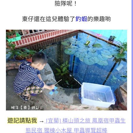
險隊呢！
東仔還在這兒體驗了
釣蝦
的樂趣喲
遊記請點我
→
[宜蘭] 橫山頭之旅 鳳凰宿甲蟲生
態民宿 獨棟小木屋 甲蟲導覽超棒