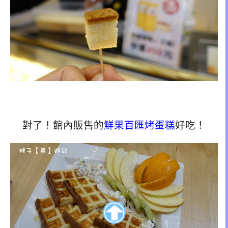
對了！館內販售的
鮮果百匯烤蛋糕
好吃！