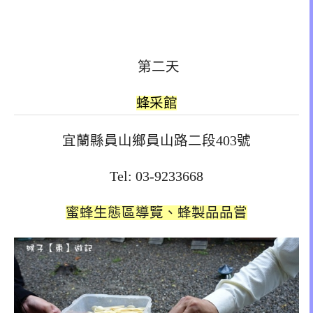
第二天
蜂采館
宜蘭縣員山鄉員山路二段403號
Tel: 03-9233668
蜜蜂生態區導覽、蜂製品品嘗