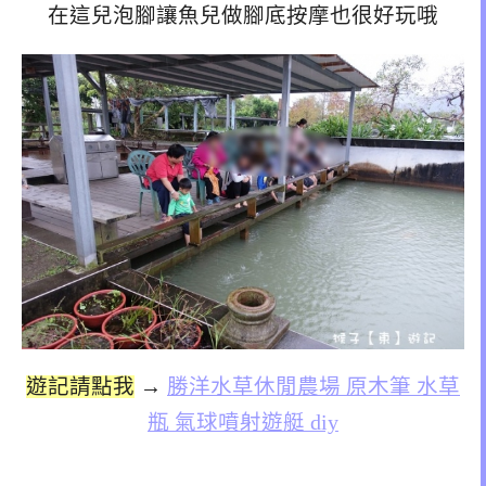
在這兒泡腳讓魚兒做腳底按摩也很好玩哦
遊記請點我
→
勝洋水草休閒農場 原木筆 水草
瓶 氣球噴射遊艇 diy