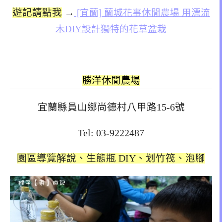
遊記請點我
→
[宜蘭] 蘭城花事休閒農場 用漂流
木DIY設計獨特的花草盆栽
勝洋休閒農場
宜蘭縣員山鄉尚德村八甲路15-6號
Tel: 03-9222487
園區導覽解說、生態瓶 DIY、划竹筏、泡腳