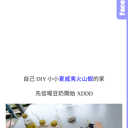
自己 DIY 小小
夏威夷火山蝦
的家
先從喝豆奶開始 XDDD