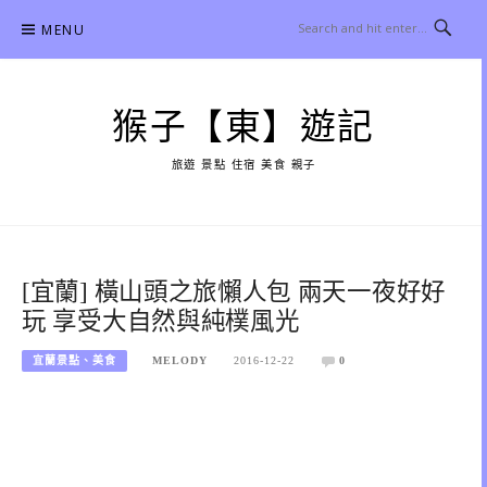
Skip
MENU
to
content
猴子【東】遊記
旅遊 景點 住宿 美食 親子
[宜蘭] 橫山頭之旅懶人包 兩天一夜好好
玩 享受大自然與純樸風光
宜蘭景點、美食
MELODY
2016-12-22
0