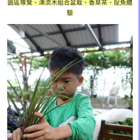
園區導覽、漂流木組合盆栽、香草茶、捉魚體
驗