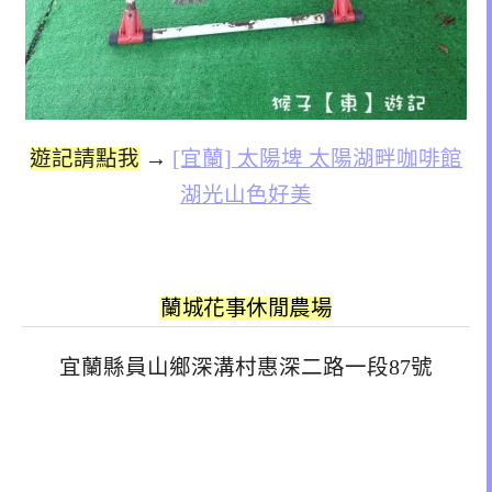
遊記請點我
→
[宜蘭] 太陽埤 太陽湖畔咖啡館
湖光山色好美
蘭城花事休閒農場
宜蘭縣員山鄉深溝村惠深二路一段87號