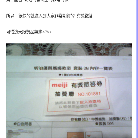
所以~~很快的就進入到大家非常期待的~有獎徵答
可惜這天跟獎品無緣>////<