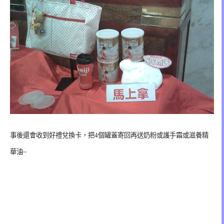
事後還會收到好禮兌換卡，把4個罐蓋寄回再送奶粉或護手霜或滋養精
華油~