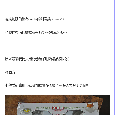
後來加碼的還有combi的消毒鍋ㄟ~~~>”<
坐我們後面的媽媽就有抽到~~好Lucky呀~~
所以最後我們只用問卷領了明治贈品袋回家
裡面有
七件式研磨組
–>這參加禮實在太棒了~~好大方的明治啊!!