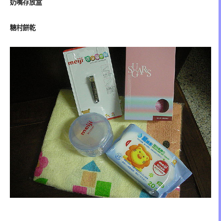
奶嘴存放盒
糖村餅乾