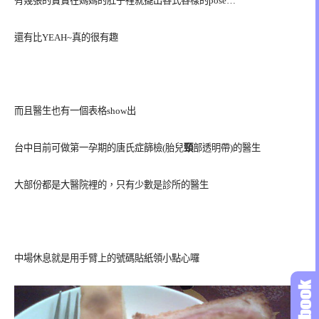
有幾張的寶寶在媽媽的肚子裡就擺出各式各樣的pose…
還有比YEAH~真的很有趣
而且醫生也有一個表格show出
台中目前可做第一孕期的唐氏症篩檢(胎兒
頸
部透明帶)的醫生
大部份都是大醫院裡的，只有少數是診所的醫生
中場休息就是用手臂上的號碼貼紙領小點心囉