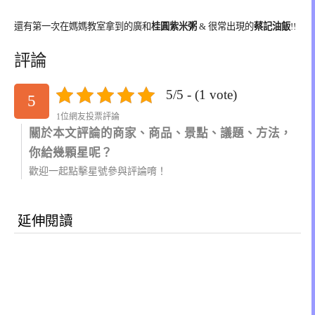
還有第一次在媽媽教室拿到的廣和
桂圓紫米粥
& 很常出現的
蔡記油飯
!!
評論
5/5 - (1 vote)
5
1位網友投票評論
關於本文評論的商家、商品、景點、議題、方法，
你給幾顆星呢？
歡迎一起點擊星號參與評論唷！
延伸閱讀