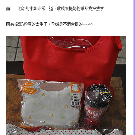
而且…明治的小姐非常上道，收錢跟提奶粉罐都找把拔拿
因為4罐奶粉真的太重了，孕婦是不適合提的~~~^^