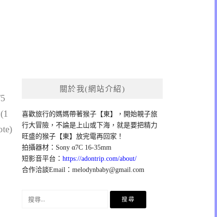
關於我(網站介紹)
/5
 (1
喜歡旅行的媽媽帶著猴子【東】，開始親子旅
行大冒險，不論是上山或下海，就是要把精力
ote)
旺盛的猴子【東】放完電再回家！
拍攝器材：Sony α7C 16-35mm
短影音平台：
https://adontrip.com/about/
合作洽談Email：
melodynbaby@gmail.com
搜
尋