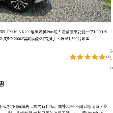
LEXUS NX200曜黑菁英Plus啦！這篇就來記錄一下LEXUS
推出的NX200曜黑時尚版相當搶手，限量1,500台曜黑…
5
(1)
–
v
惠
現金回饋超高…國內有1.2%…國外2.2% 不論到哪消費，吃