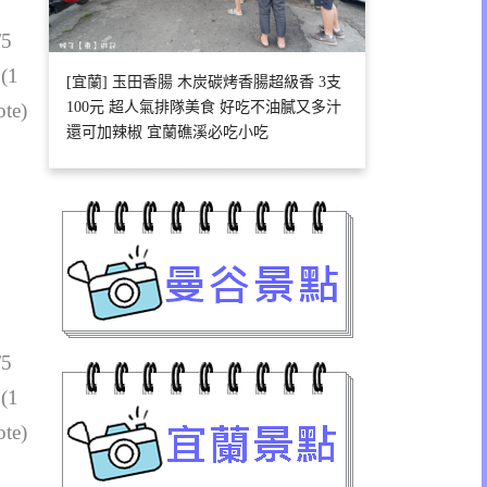
/5
 (1
[宜蘭] 玉田香腸 木炭碳烤香腸超級香 3支
ote)
100元 超人氣排隊美食 好吃不油膩又多汁
還可加辣椒 宜蘭礁溪必吃小吃
/5
 (1
ote)