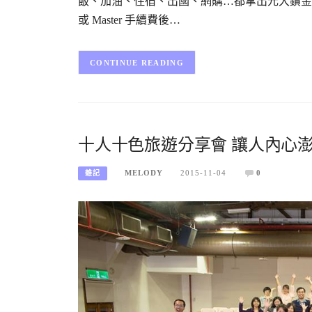
飯、加油、住宿、出國、網購…都拿出元大鑽金卡來
或 Master 手續費後…
CONTINUE READING
十人十色旅遊分享會 讓人內心澎
MELODY
2015-11-04
0
雜記