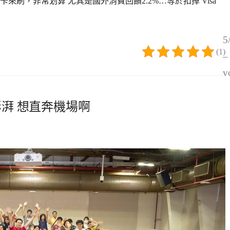
刷，非常划算 尤其是國外消費回饋2.2%…等於扣掉 Visa
5
(1)
–
v
湃 想直奔機場啊