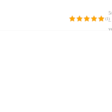
5
(1)
–
v