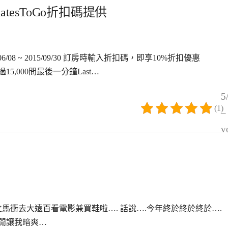
tesToGo折扣碼提供
/06/08 ~ 2015/09/30 訂房時輸入折扣碼，即享10%折扣優惠
15,000間最後一分鐘Last…
5
(1)
–
v
馬衝去大遠百看電影兼買鞋啦…. 話說….今年終於終於終於….
閒讓我暗爽…