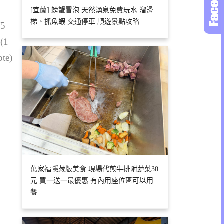
[宜蘭] 螃蟹冒泡 天然湧泉免費玩水 溜滑
梯、抓魚蝦 交通停車 順遊景點攻略
/5
 (1
ote)
萬家福隱藏版美食 現場代煎牛排附蔬菜30
元 買一送一最優惠 有內用座位區可以用
餐