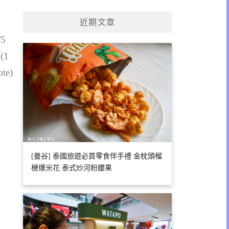
關
鍵
近期文章
字:
/5
 (1
ote)
[曼谷] 泰國旅遊必買零食伴手禮 金枕頭榴
槤爆米花 泰式炒河粉腰果