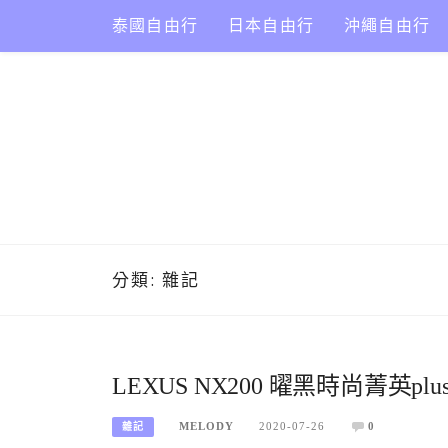
Skip
泰國自由行
日本自由行
沖繩自由行
to
content
分類:
雜記
LEXUS NX200 曜黑時尚菁英p
MELODY
2020-07-26
0
雜記