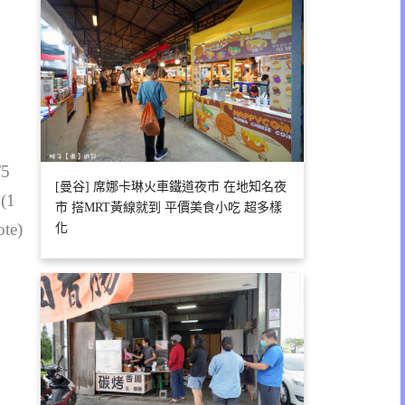
/5
[曼谷] 席娜卡琳火車鐵道夜市 在地知名夜
 (1
市 搭MRT黃線就到 平價美食小吃 超多樣
ote)
化