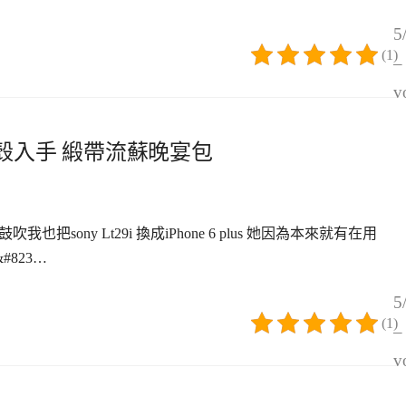
5
(1)
–
v
iche手機殼入手 緞帶流蘇晚宴包
吹我也把sony Lt29i 換成iPhone 6 plus 她因為本來就有在用
&#823…
5
(1)
–
v