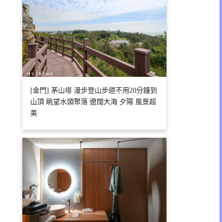
[金門] 茅山塔 漫步登山步道不用20分鐘到
山頂 眺望水頭聚落 遼闊大海 夕陽 風景超
美