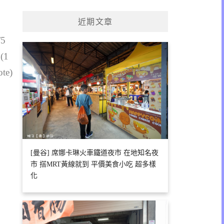
關
鍵
近期文章
字:
/5
 (1
ote)
[曼谷] 席娜卡琳火車鐵道夜市 在地知名夜
市 搭MRT黃線就到 平價美食小吃 超多樣
化