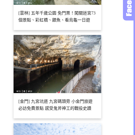
[雲林] 五年千歲公園 免門票！闖關迷宮73
個景點、彩虹橋、餵魚、看烏龜一日遊
[金門] 九宮坑道 九宮碼頭旁 小金門旅遊
必訪免費景點 感受鬼斧神工的戰役史蹟