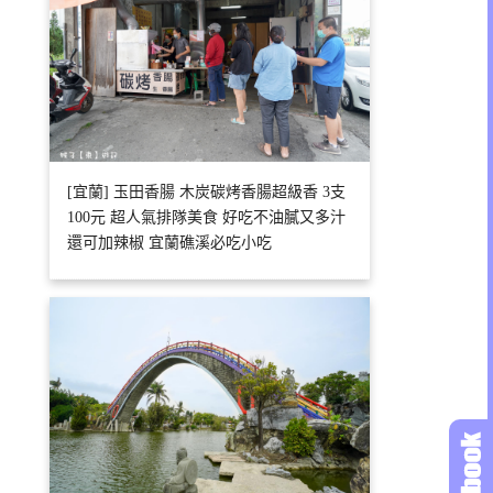
[宜蘭] 玉田香腸 木炭碳烤香腸超級香 3支
100元 超人氣排隊美食 好吃不油膩又多汁
還可加辣椒 宜蘭礁溪必吃小吃