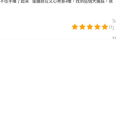
不住手癢了起來 蛋舖就在文心秀泰4樓，找到這個大魔菇，就
5
(1)
–
v