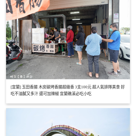
[宜蘭] 玉田香腸 木炭碳烤香腸超級香 3支100元 超人氣排隊美食 好
吃不油膩又多汁 還可加辣椒 宜蘭礁溪必吃小吃