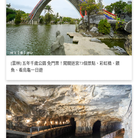
[雲林] 五年千歲公園 免門票！闖關迷宮73個景點、彩虹橋、餵
魚、看烏龜一日遊