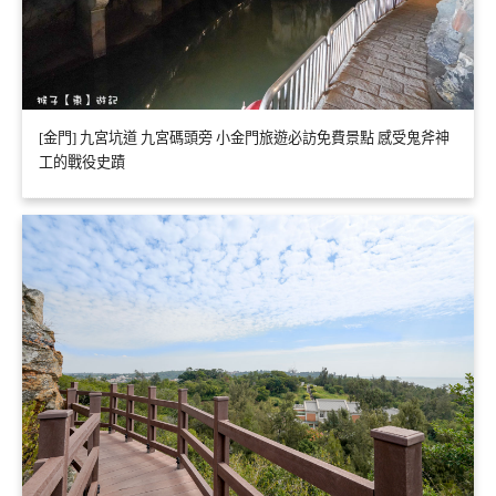
[金門] 九宮坑道 九宮碼頭旁 小金門旅遊必訪免費景點 感受鬼斧神
工的戰役史蹟