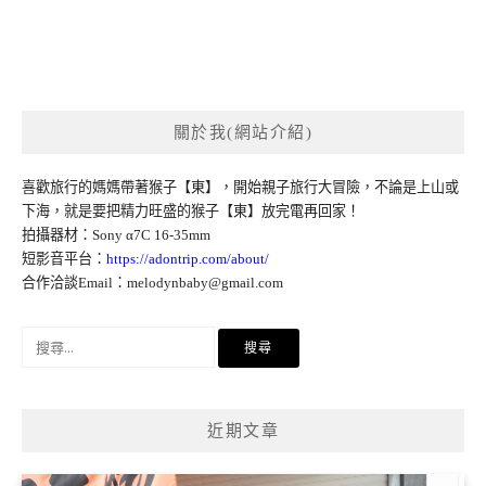
關於我(網站介紹)
喜歡旅行的媽媽帶著猴子【東】，開始親子旅行大冒險，不論是上山或
下海，就是要把精力旺盛的猴子【東】放完電再回家！
拍攝器材：Sony α7C 16-35mm
短影音平台：
https://adontrip.com/about/
合作洽談Email：
melodynbaby@gmail.com
搜
尋
關
鍵
近期文章
字: