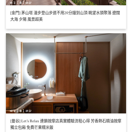
[金門] 茅山塔 漫步登山步道不用20分鐘到山頂 眺望水頭聚落 遼闊
大海 夕陽 風景超美
[曼谷] Let’s Relax 連鎖按摩店真實體驗流程心得 芳香熱石精油按摩
獨立包廂 免費芒果糯米飯