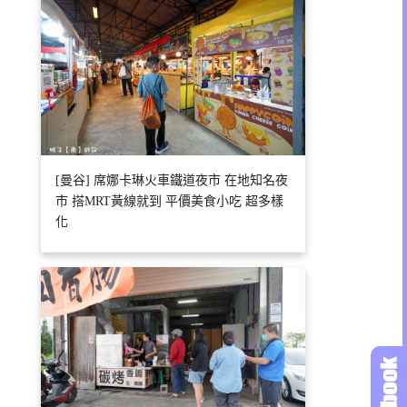
[曼谷] 席娜卡琳火車鐵道夜市 在地知名夜
市 搭MRT黃線就到 平價美食小吃 超多樣
化