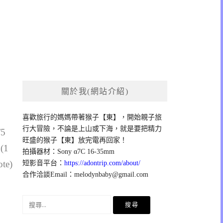
關於我(網站介紹)
喜歡旅行的媽媽帶著猴子【東】，開始親子旅
行大冒險，不論是上山或下海，就是要把精力
/5
旺盛的猴子【東】放完電再回家！
 (1
拍攝器材：Sony α7C 16-35mm
ote)
短影音平台：
https://adontrip.com/about/
合作洽談Email：
melodynbaby@gmail.com
搜
尋