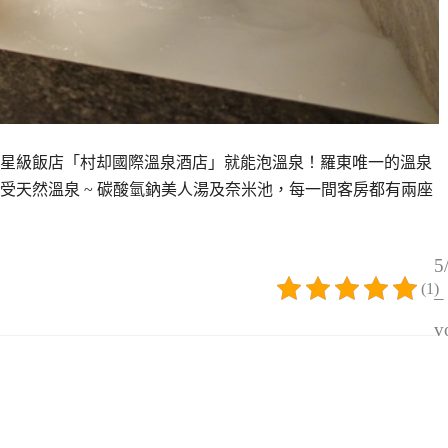
的五星級飯店「村却國際溫泉酒店」就能泡溫泉！羅東唯一的溫泉
受天然溫泉 ~ 碳酸氫鈉美人湯及奈米池，每一間客房都有兩座
5
(1)
–
v