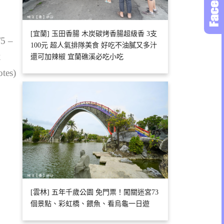
[宜蘭] 玉田香腸 木炭碳烤香腸超級香 3支
/5 –
100元 超人氣排隊美食 好吃不油膩又多汁
2
還可加辣椒 宜蘭礁溪必吃小吃
otes)
[雲林] 五年千歲公園 免門票！闖關迷宮73
個景點、彩虹橋、餵魚、看烏龜一日遊