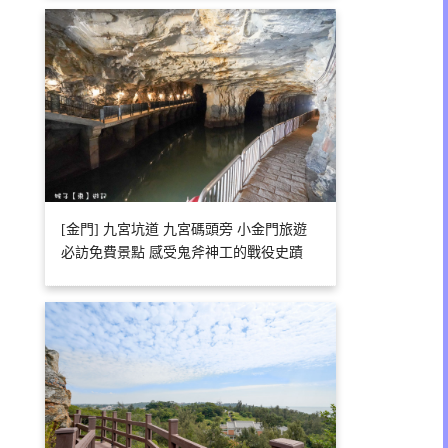
[金門] 九宮坑道 九宮碼頭旁 小金門旅遊
必訪免費景點 感受鬼斧神工的戰役史蹟