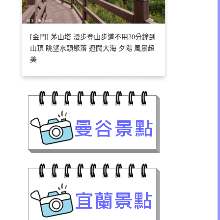
[金門] 茅山塔 漫步登山步道不用20分鐘到
山頂 眺望水頭聚落 遼闊大海 夕陽 風景超
美