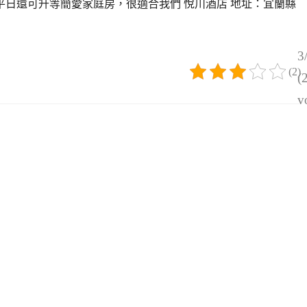
案 平日還可升等簡愛家庭房，很適合我們 悅川酒店 地址：宜蘭縣
3
(2)
(
v