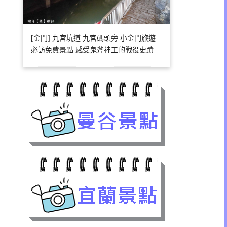
[金門] 九宮坑道 九宮碼頭旁 小金門旅遊
必訪免費景點 感受鬼斧神工的戰役史蹟