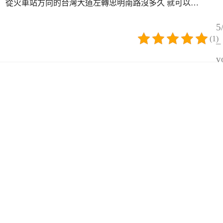
！ 從火車站方向的台灣大道左轉忠明南路沒多久 就可以…
5
(1)
–
v