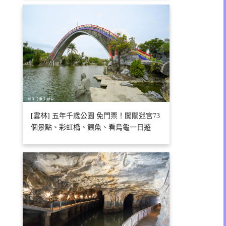
[雲林] 五年千歲公園 免門票！闖關迷宮73
個景點、彩虹橋、餵魚、看烏龜一日遊