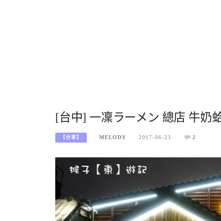
[台中] 一凜ラーメン 總店 牛
MELODY
2017-06-23
2
【分享】