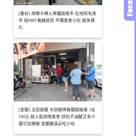
[曼谷] 席娜卡琳火車鐵道夜市 在地知名夜
市 搭MRT黃線就到 平價美食小吃 超多樣
化
[宜蘭] 玉田香腸 木炭碳烤香腸超級香 3支
100元 超人氣排隊美食 好吃不油膩又多汁
還可加辣椒 宜蘭礁溪必吃小吃