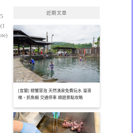
關
鍵
近期文章
字:
/5
 (1
ote)
[宜蘭] 螃蟹冒泡 天然湧泉免費玩水 溜滑
梯、抓魚蝦 交通停車 順遊景點攻略