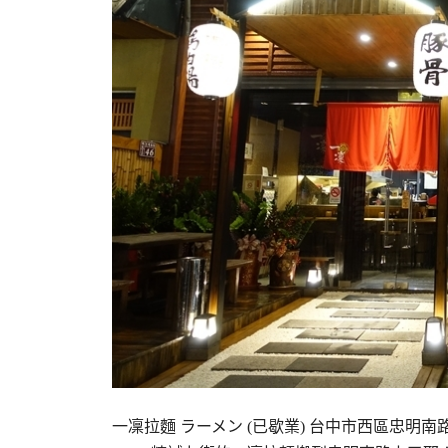
一凜拉麵 ラーメン (已歇業) 台中市西區忠明南路46號 