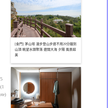
[金門] 茅山塔 漫步登山步道不用20分鐘到
山頂 眺望水頭聚落 遼闊大海 夕陽 風景超
美
/5
 (1
ote)