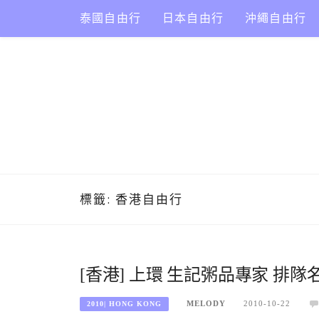
Skip
泰國自由行
日本自由行
沖繩自由行
to
content
標籤:
香港自由行
[香港] 上環 生記粥品專家 排
MELODY
2010-10-22
2010| HONG KONG