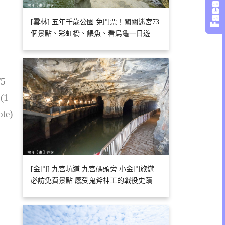
[雲林] 五年千歲公園 免門票！闖關迷宮73
個景點、彩虹橋、餵魚、看烏龜一日遊
/5
 (1
ote)
[金門] 九宮坑道 九宮碼頭旁 小金門旅遊
必訪免費景點 感受鬼斧神工的戰役史蹟