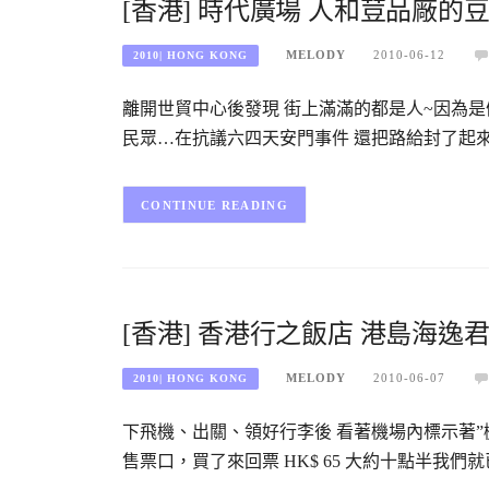
[香港] 時代廣場 人和荳品廠的
MELODY
2010-06-12
2010| HONG KONG
離開世貿中心後發現 街上滿滿的都是人~因為是假
民眾…在抗議六四天安門事件 還把路給封了起來…
CONTINUE READING
[香港] 香港行之飯店 港島海逸
MELODY
2010-06-07
2010| HONG KONG
下飛機、出關、領好行李後 看著機場內標示著”機
售票口，買了來回票 HK$ 65 大約十點半我們