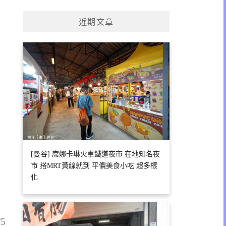
關
鍵
近期文章
字:
[曼谷] 席娜卡琳火車鐵道夜市 在地知名夜
市 搭MRT黃線就到 平價美食小吃 超多樣
化
/5