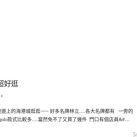
 超好逛
0
道上的海港城逛逛~~~ 好多名牌林立….各大名牌都有 一旁的
qulo款式比較多….當然免不了又買了幾件 門口有個店員&#…
5