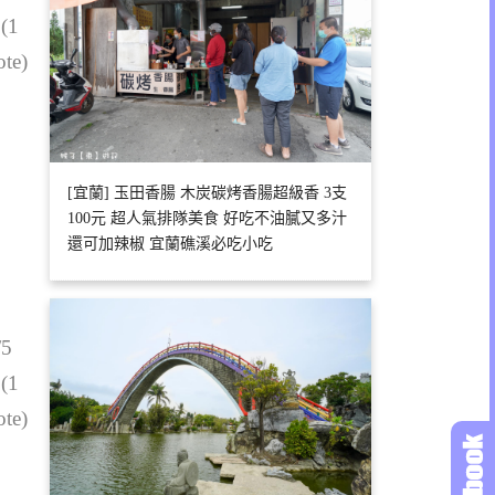
 (1
ote)
[宜蘭] 玉田香腸 木炭碳烤香腸超級香 3支
100元 超人氣排隊美食 好吃不油膩又多汁
還可加辣椒 宜蘭礁溪必吃小吃
/5
 (1
ote)