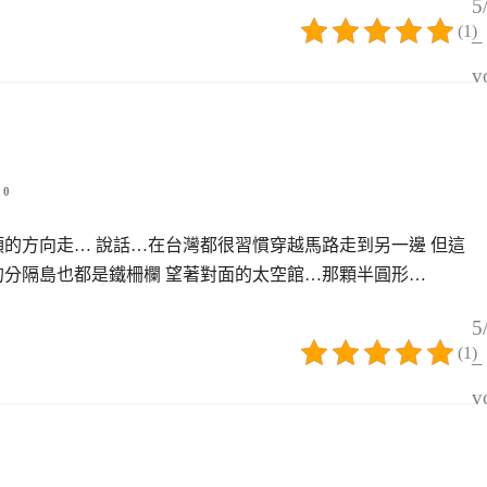
5
(1)
–
v
0
頭的方向走… 說話…在台灣都很習慣穿越馬路走到另一邊 但這
的分隔島也都是鐵柵欄 望著對面的太空館…那顆半圓形…
5
(1)
–
v