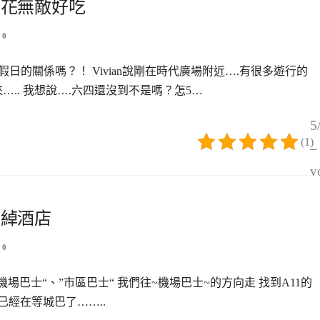
豆花無敵好吃
0
日的關係嗎？！ Vivian說剛在時代廣場附近….有很多遊行的
.. 我想說….六四還沒到不是嗎？怎5…
5
(1)
–
v
君綽酒店
0
場巴士“、”市區巴士“ 我們往~機場巴士~的方向走 找到A11的
就已經在等城巴了……..