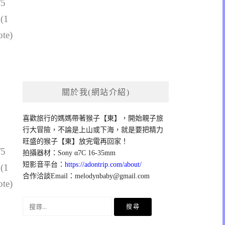
/5
 (1
ote)
關於我(網站介紹)
喜歡旅行的媽媽帶著猴子【東】，開始親子旅
行大冒險，不論是上山或下海，就是要把精力
旺盛的猴子【東】放完電再回家！
/5
拍攝器材：Sony α7C 16-35mm
短影音平台：
https://adontrip.com/about/
 (1
合作洽談Email：
melodynbaby@gmail.com
ote)
搜
尋