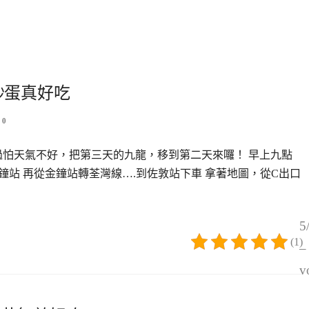
煎炒蛋真好吃
0
過怕天氣不好，把第三天的九龍，移到第二天來囉！ 早上九點
鐘站 再從金鐘站轉荃灣線….到佐敦站下車 拿著地圖，從C出口
5
(1)
–
v