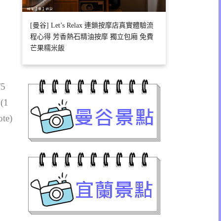
[曼谷] Let’s Relax 連鎖按摩店真實體驗流
程心得 芳香熱石精油按摩 獨立包廂 免費
芒果糯米飯
/5
 (1
ote)