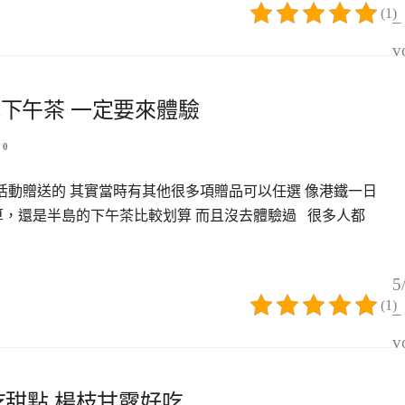
(1)
–
v
式下午茶 一定要來體驗
0
活動贈送的 其實當時有其他很多項贈品可以任選 像港鐵一日
算，還是半島的下午茶比較划算 而且沒去體驗過 很多人都
5
(1)
–
v
樓吃甜點 楊枝甘露好吃