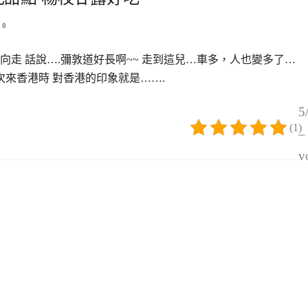
0
走 話說….彌敦道好長啊~~ 走到這兒…車多，人也變多了…
次來香港時 對香港的印象就是…….
5
(1)
–
v