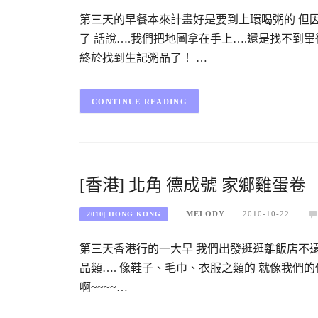
第三天的早餐本來計畫好是要到上環喝粥的 但
了 話說….我們把地圖拿在手上….還是找不到畢
終於找到生記粥品了！ …
CONTINUE READING
[香港] 北角 德成號 家鄉雞蛋卷
MELODY
2010-10-22
2010| HONG KONG
第三天香港行的一大早 我們出發逛逛離飯店不遠
品類…. 像鞋子、毛巾、衣服之類的 就像我們
啊~~~~…