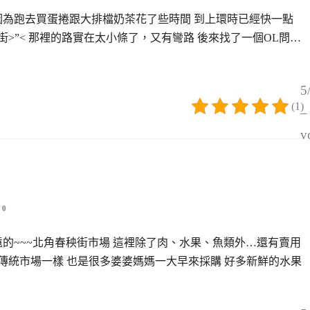
因為跑去買蛋捲跟大排檔奶茶花了些時間 到上環時已經快一點
街>”< 那裡的路實在太小條了，又有彎路 後來找了一個OL問…
5
(1)
–
v
0
的~~~北角春秧街市場 這裡除了肉、水果、魚類外…還有賣用
的傳統市場一樣 也是很多婆婆媽媽一大早來採購 好多新鮮的水果