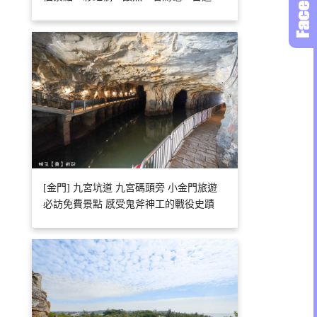
[金門] 九宮坑道 九宮碼頭旁 小金門旅遊
必訪免費景點 感受鬼斧神工的戰役史蹟