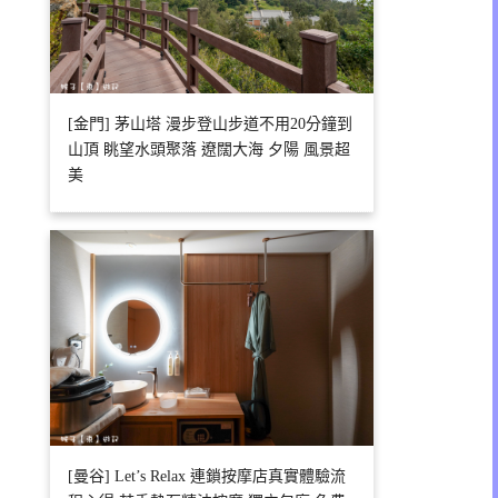
[金門] 茅山塔 漫步登山步道不用20分鐘到
山頂 眺望水頭聚落 遼闊大海 夕陽 風景超
美
[曼谷] Let’s Relax 連鎖按摩店真實體驗流