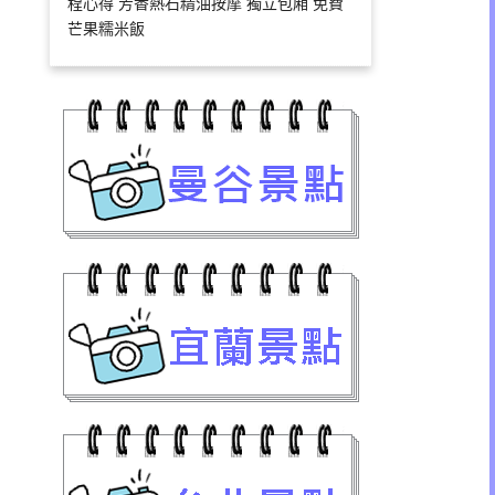
程心得 芳香熱石精油按摩 獨立包廂 免費
芒果糯米飯