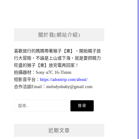
關於我(網站介紹)
喜歡旅行的媽媽帶著猴子【東】，開始親子旅
行大冒險，不論是上山或下海，就是要把精力
旺盛的猴子【東】放完電再回家！
拍攝器材：Sony α7C 16-35mm
短影音平台：
https://adontrip.com/about/
合作洽談Email：
melodynbaby@gmail.com
搜
尋
關
鍵
近期文章
字: