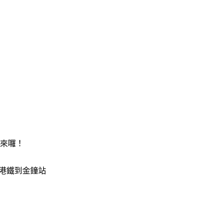
來囉！
搭港鐵到金鐘站