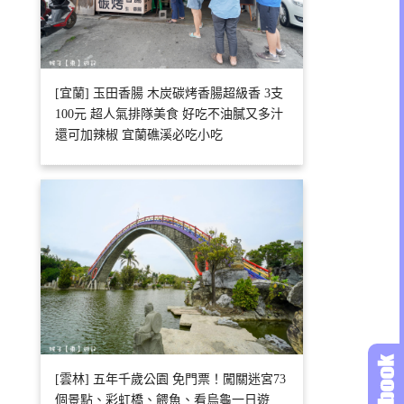
[宜蘭] 玉田香腸 木炭碳烤香腸超級香 3支
100元 超人氣排隊美食 好吃不油膩又多汁
還可加辣椒 宜蘭礁溪必吃小吃
[雲林] 五年千歲公園 免門票！闖關迷宮73
個景點、彩虹橋、餵魚、看烏龜一日遊