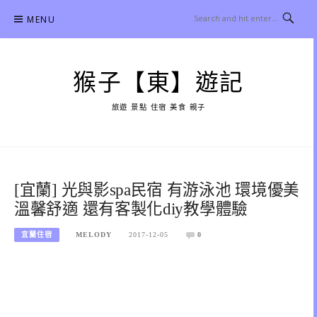
Skip
MENU
to
content
猴子【東】遊記
旅遊 景點 住宿 美食 親子
[宜蘭] 光與影spa民宿 有游泳池 環境優美
溫馨舒適 還有客製化diy教學體驗
宜蘭住宿
MELODY
2017-12-05
0