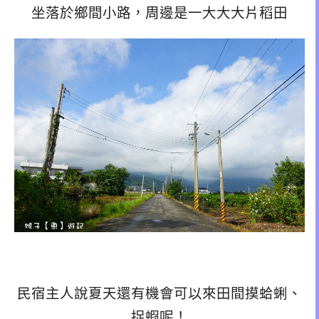
坐落於鄉間小路，周邊是一大大大片稻田
民宿主人說夏天還有機會可以來田間摸蛤蜊、
捉蝦呢！