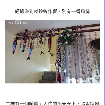
經過碰到就鈴鈴作響，別有一番風情
二樓有一個暖爐，入住的那天晚上，張姐特地