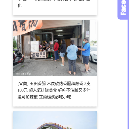
化
[宜蘭] 玉田香腸 木炭碳烤香腸超級香 3支
100元 超人氣排隊美食 好吃不油膩又多汁
還可加辣椒 宜蘭礁溪必吃小吃