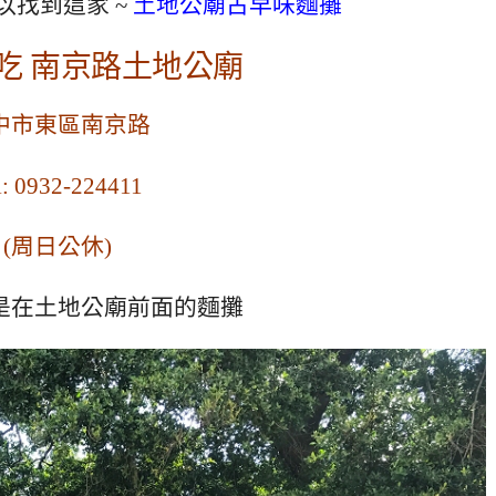
可以找到這家 ~
土地公廟古早味麵攤
吃 南京路土地公廟
中市東區南京路
l: 0932-224411
(周日公休)
是在土地公廟前面的麵攤