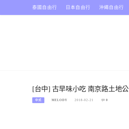
Skip
泰國自由行
日本自由行
沖繩自由行
to
content
[台中] 古早味小吃 南京路土地
MELODY
2018-02-21
0
中式