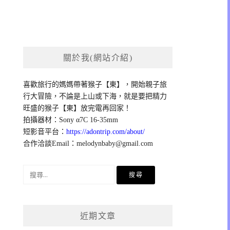
關於我(網站介紹)
喜歡旅行的媽媽帶著猴子【東】，開始親子旅
行大冒險，不論是上山或下海，就是要把精力
旺盛的猴子【東】放完電再回家！
拍攝器材：Sony α7C 16-35mm
短影音平台：
https://adontrip.com/about/
合作洽談Email：
melodynbaby@gmail.com
搜
尋
關
鍵
近期文章
字: