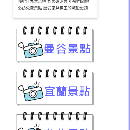
[金門] 九宮坑道 九宮碼頭旁 小金門旅遊
必訪免費景點 感受鬼斧神工的戰役史蹟