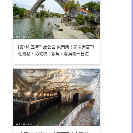
[雲林] 五年千歲公園 免門票！闖關迷宮73
個景點、彩虹橋、餵魚、看烏龜一日遊