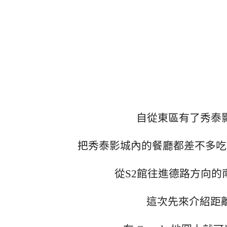
自從東區有了秀泰
把秀泰影城內的餐廳都差不多吃
從S2館往進德路方向
這次先來介紹距