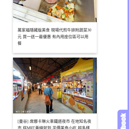
萬家福隱藏版美食 現場代煎牛排附蔬菜30
元 買一送一最優惠 有內用座位區可以用
餐
[曼谷] 席娜卡琳火車鐵道夜市 在地知名夜
市 搭MRT黃線就到 平價美食小吃 超多樣