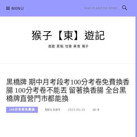
Skip
MENU
to
content
猴子【東】遊記
旅遊 景點 住宿 美食 親子
黑橋牌 期中月考段考100分考卷免費換香
腸 100分考卷不能丟 留著換香腸 全台黑
橋牌直營門市都能換
100分考卷免費換
MELODY
2023-06-29
0