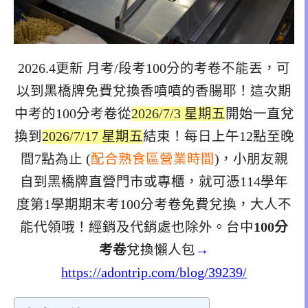
2026.4更新 月考/段考100分的考卷不能丟，可
以到黑橋牌免費兌換香噴噴的香腸耶！這次期
中考的100分考卷從
2026/7/3 星期五
開始一直兌
換到
2026/7/17 星期五
結束！每日上午12點至晚
間7點為止 (
配合熟食區營業時間
)，小朋友親
自到黑橋牌直營門市或專櫃，就可憑114學年
度第1學期期末考100分考卷免費兌換，大人不
能代領哦！經銷及代銷處也除外。台中
100分
考卷
兌換懶人包
→
https://adontrip.com/blog/39239/