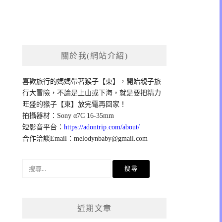
關於我(網站介紹)
喜歡旅行的媽媽帶著猴子【東】，開始親子旅
行大冒險，不論是上山或下海，就是要把精力
旺盛的猴子【東】放完電再回家！
拍攝器材：Sony α7C 16-35mm
短影音平台：
https://adontrip.com/about/
合作洽談Email：
melodynbaby@gmail.com
搜
尋
關
鍵
近期文章
字: