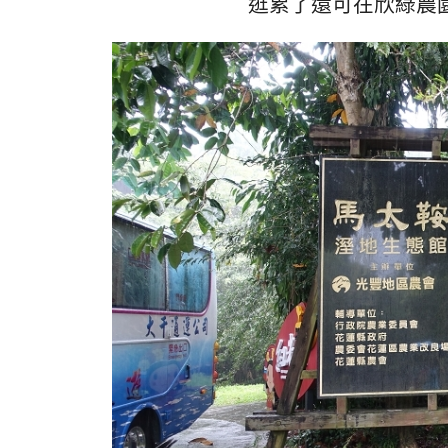
逛累了還可在欣綠農