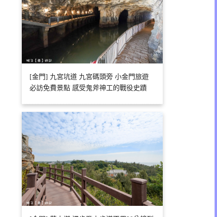
[金門] 九宮坑道 九宮碼頭旁 小金門旅遊
必訪免費景點 感受鬼斧神工的戰役史蹟