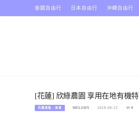
Skip
泰國自由行
日本自由行
沖繩自由行
to
content
[花蓮] 欣綠農園 享用在地有機
MELODY
2018-08-25
0
花蓮景點、美食