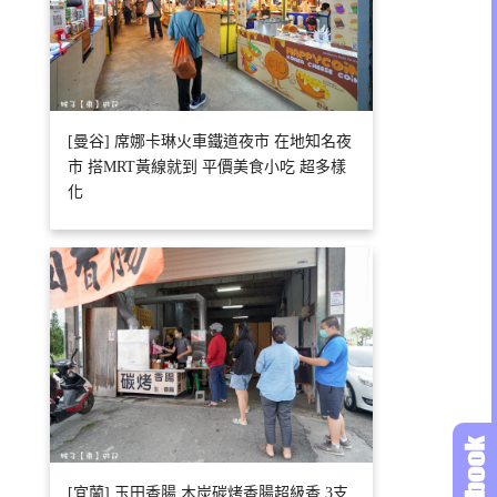
[曼谷] 席娜卡琳火車鐵道夜市 在地知名夜
市 搭MRT黃線就到 平價美食小吃 超多樣
化
[宜蘭] 玉田香腸 木炭碳烤香腸超級香 3支