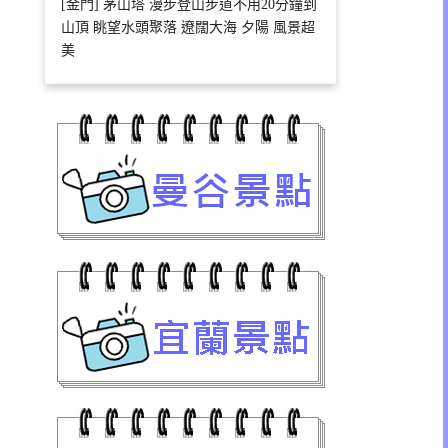
[金門] 茅山塔 漫步登山步道不用20分鐘到
山頂 眺望水頭聚落 遼闊大海 夕陽 風景超
美