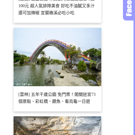
100元 超人氣排隊美食 好吃不油膩又多汁
還可加辣椒 宜蘭礁溪必吃小吃
[雲林] 五年千歲公園 免門票！闖關迷宮73
個景點、彩虹橋、餵魚、看烏龜一日遊