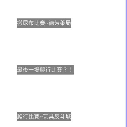
搬尿布比賽~德芳藥局
最後一場爬行比賽？！
爬行比賽~玩具反斗城