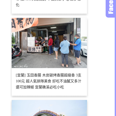
化
[宜蘭] 玉田香腸 木炭碳烤香腸超級香 3支
100元 超人氣排隊美食 好吃不油膩又多汁
還可加辣椒 宜蘭礁溪必吃小吃