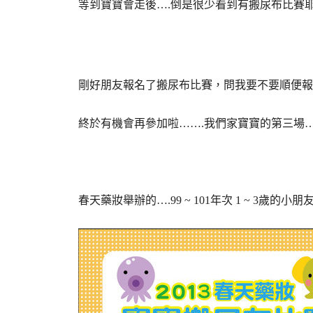
等到寶寶會走後….倒是很少看到有搬尿布比賽
剛好朋友報名了搬尿布比賽，問我要不要順便報~
終於有機會再參加啦…….我們家寶寶的第三場….搬
春天藥妝舉辦的….99 ~ 101年次 1 ~ 3歲的小