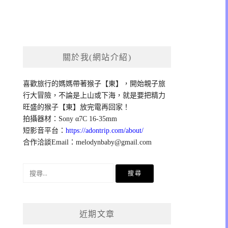
關於我(網站介紹)
喜歡旅行的媽媽帶著猴子【東】，開始親子旅
行大冒險，不論是上山或下海，就是要把精力
旺盛的猴子【東】放完電再回家！
拍攝器材：Sony α7C 16-35mm
短影音平台：
https://adontrip.com/about/
合作洽談Email：
melodynbaby@gmail.com
搜
尋
關
鍵
近期文章
字: