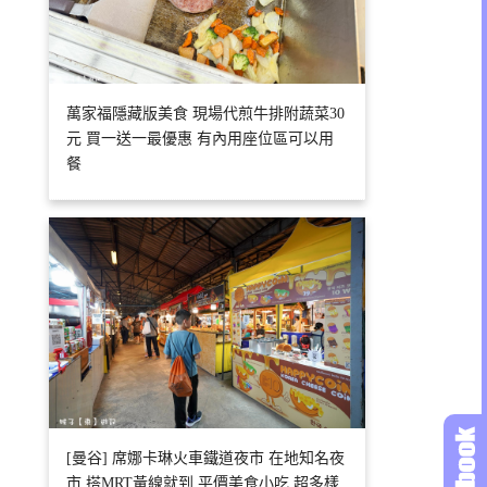
萬家福隱藏版美食 現場代煎牛排附蔬菜30
元 買一送一最優惠 有內用座位區可以用
餐
[曼谷] 席娜卡琳火車鐵道夜市 在地知名夜
市 搭MRT黃線就到 平價美食小吃 超多樣