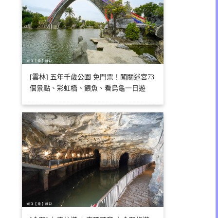
[雲林] 五年千歲公園 免門票！闖關迷宮73
個景點、彩虹橋、餵魚、看烏龜一日遊