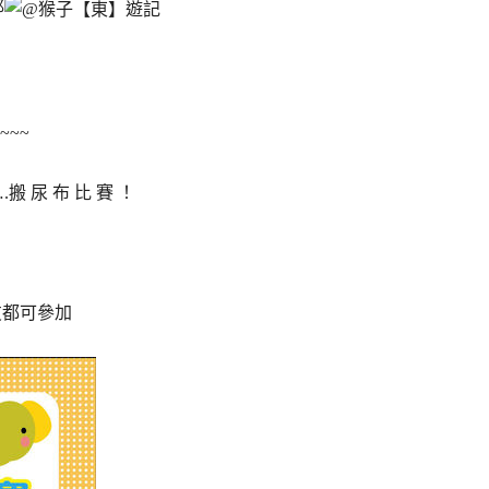
耶
~~
 尿 布 比 賽 ！
朋友都可參加