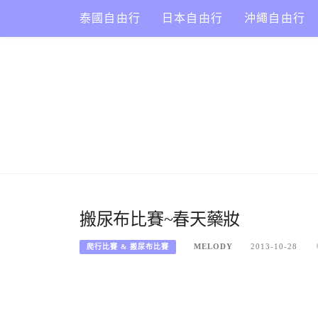
Skip
泰國自由行
日本自由行
沖繩自由行
to
content
搬尿布比賽~春天藥妝
MELODY
2013-10-28
爬行比賽 & 搬尿布比賽