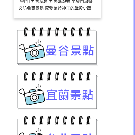
[金門] 九宮坑道 九宮碼頭旁 小金門旅遊
必訪免費景點 感受鬼斧神工的戰役史蹟