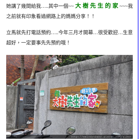
大 樹 先 生 的 家
她講了幾間給我…..其中一個~~
~~~我
之前就有印象看過網路上的媽媽分享！！
立馬就先打電話預約…..今年三月才開幕…很受歡迎…生意
超好，一定要事先先預約哦！