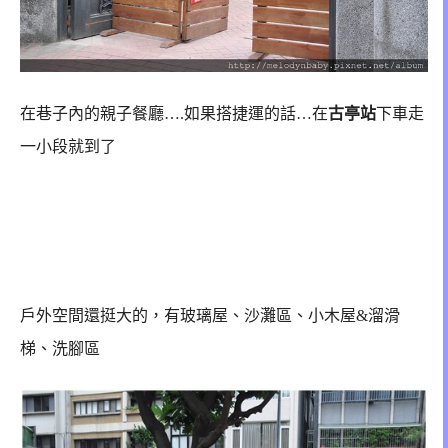
在巷子內的親子餐廳….如果搭捷運的話…在
古亭站
下車走
一小段就到了
戶外空間還挺大的，有玻璃屋、沙灘區、小木屋&溜滑
梯、洗腳區