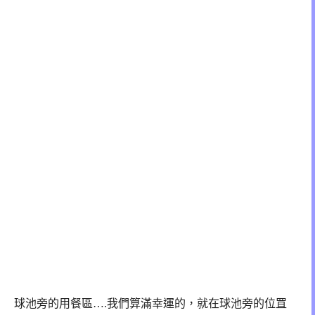
球池旁的用餐區….我們算滿幸運的，就在球池旁的位罝