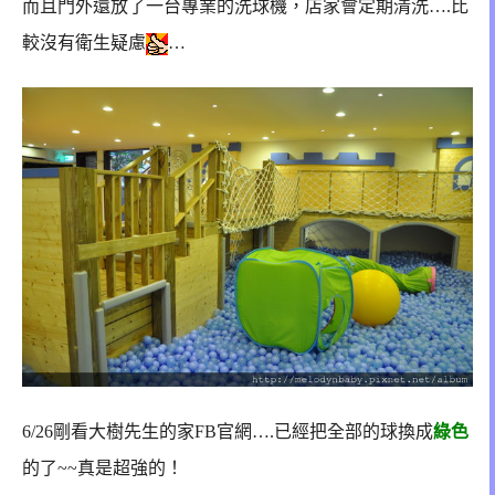
而且門外還放了一台專業的洗球機，店家會定期清洗….
比
較沒有衛生疑慮
…
6/26剛看大樹先生的家FB官網….已經把全部的球換成
綠色
的了~~真是超強的！