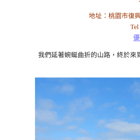
地址：桃園市復興
Te
優
我們延著蜿蜒曲折的山路，終於來