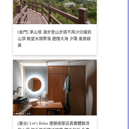
[金門] 茅山塔 漫步登山步道不用20分鐘到
山頂 眺望水頭聚落 遼闊大海 夕陽 風景超
美
[曼谷] Let’s Relax 連鎖按摩店真實體驗流