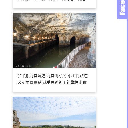
[金門] 九宮坑道 九宮碼頭旁 小金門旅遊
必訪免費景點 感受鬼斧神工的戰役史蹟