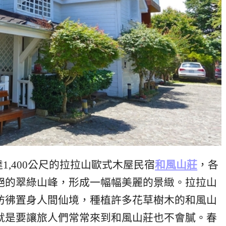
達1,400公尺的拉拉山歐式木屋民宿
和風山莊
，各
絕的翠綠山峰，形成一幅幅美麗的景緻。拉拉山
彷彿置身人間仙境，種植許多花草樹木的和風山
就是要讓旅人們常常來到和風山莊也不會膩。春