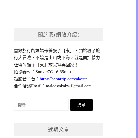
關於我(網站介紹)
喜歡旅行的媽媽帶著猴子【東】，開始親子旅
行大冒險，不論是上山或下海，就是要把精力
旺盛的猴子【東】放完電再回家！
拍攝器材：Sony α7C 16-35mm
短影音平台：
https://adontrip.com/about/
合作洽談Email：
melodynbaby@gmail.com
搜
尋
關
鍵
近期文章
字: