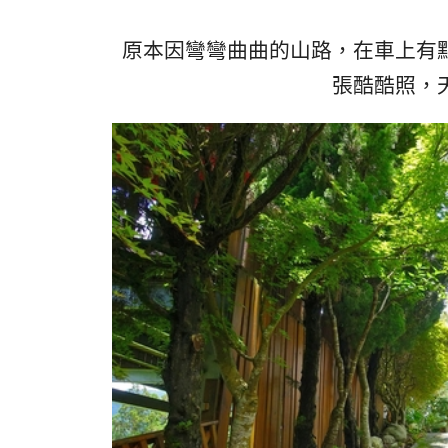
原本因彎彎曲曲的山路，在車上有
張酷酷照，