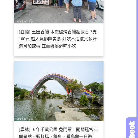
[宜蘭] 玉田香腸 木炭碳烤香腸超級香 3支
100元 超人氣排隊美食 好吃不油膩又多汁
還可加辣椒 宜蘭礁溪必吃小吃
[雲林] 五年千歲公園 免門票！闖關迷宮73
個景點、彩虹橋、餵魚、看烏龜一日遊