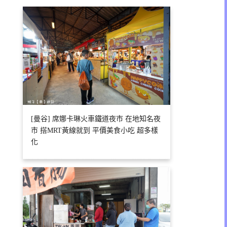
[曼谷] 席娜卡琳火車鐵道夜市 在地知名夜
市 搭MRT黃線就到 平價美食小吃 超多樣
化