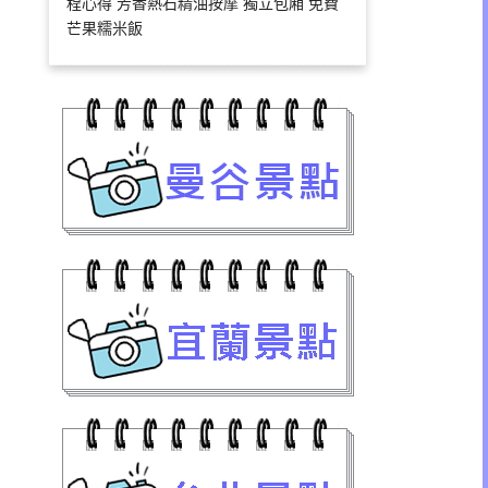
程心得 芳香熱石精油按摩 獨立包廂 免費
芒果糯米飯