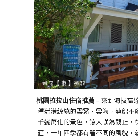
桃園拉拉山住宿推薦
– 來到海拔高
種迷濛繚繞的雲霧、雲海，連綿不
千變萬化的景色，讓人嘆為觀止，
莊，一年四季都有著不同的風貌，