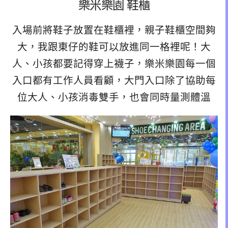
樂米樂園 鞋櫃
入場前將鞋子放置在鞋櫃裡，親子鞋櫃空間夠
大，我跟東仔的鞋可以放進同一格裡呢！大
人、小孩都要記得穿上襪子，樂米樂園每一個
入口都有工作人員看顧，大門入口除了協助每
位大人、小孩消毒雙手，也會同時量測體溫