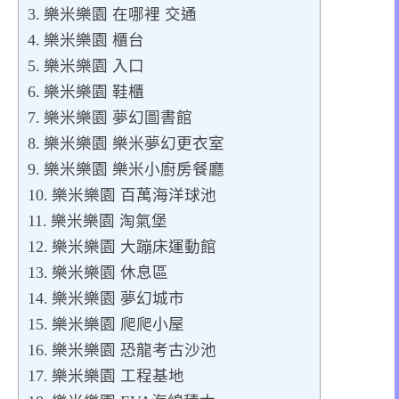
樂米樂園 在哪裡 交通
樂米樂園 櫃台
樂米樂園 入口
樂米樂園 鞋櫃
樂米樂園 夢幻圖書館
樂米樂園 樂米夢幻更衣室
樂米樂園 樂米小廚房餐廳
樂米樂園 百萬海洋球池
樂米樂園 淘氣堡
樂米樂園 大蹦床運動館
樂米樂園 休息區
樂米樂園 夢幻城市
樂米樂園 爬爬小屋
樂米樂園 恐龍考古沙池
樂米樂園 工程基地