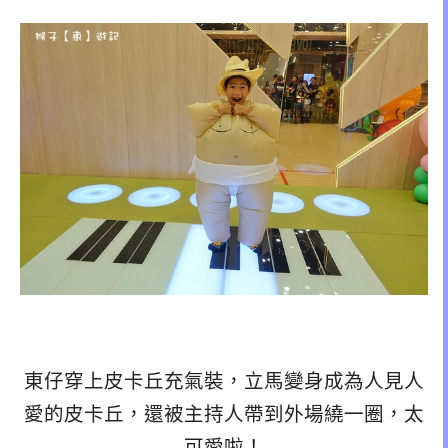
東仔穿上皮卡丘充氣裝，立馬變身成為人見人
愛的皮卡丘，還被主持人帶到外場繞一圈，太
可愛啦！