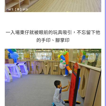
一入場東仔就被眼前的玩具吸引，不忘留下他
的手印、腳掌印