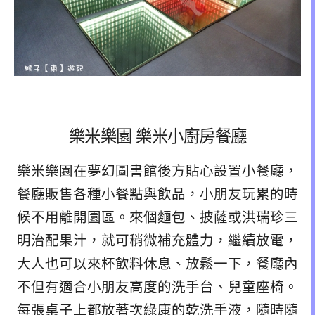
樂米樂園 樂米小廚房餐廳
樂米樂園在夢幻圖書館後方貼心設置小餐廳，
餐廳販售各種小餐點與飲品，小朋友玩累的時
候不用離開園區。來個麵包、披薩或洪瑞珍三
明治配果汁，就可稍微補充體力，繼續放電，
大人也可以來杯飲料休息、放鬆一下，餐廳內
不但有適合小朋友高度的洗手台、兒童座椅。
每張桌子上都放著次綠康的乾洗手液，隨時隨