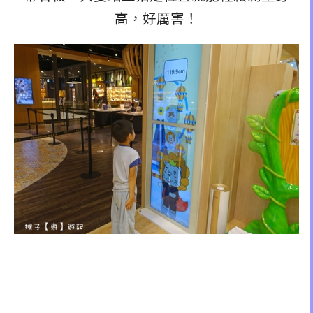
高，好厲害！