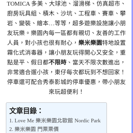
TOMICA 多美、大球池、溜滑梯、仿真超市、
廚房玩具組、積木、沙坑、工程車、賽車、攀
岩、變裝、繪本…等等，超多遊樂設施讓小朋
友玩樂。樂園內每一區都有親切、友善的工作
人員，對小孩也很有耐心，
樂米樂園
特地設置
霧化式消毒器，讓小朋友玩得開心又安全，重
點是平、假日都
不限時
、當天不限次數進出，
非常適合遛小孩，東仔每次都玩到不想回家！
停車還可配合秀泰影城的停車優惠，帶小朋友
來玩超便利！
文章目錄：
Love Me 樂米樂園北歐館 Nordic Park
樂米樂園 門票票價