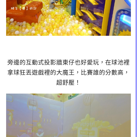
旁邊的互動式投影牆東仔也好愛玩，在球池裡
拿球狂丟遊戲裡的大魔王，比賽誰的分數高，
超舒壓！