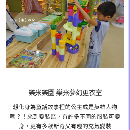
樂米樂園 樂米夢幻更衣室
想化身為童話故事裡的公主或是英雄人物
嗎？！來到變裝區，有許多不同的服裝可變
身，更有多款新奇又有趣的充氣變裝