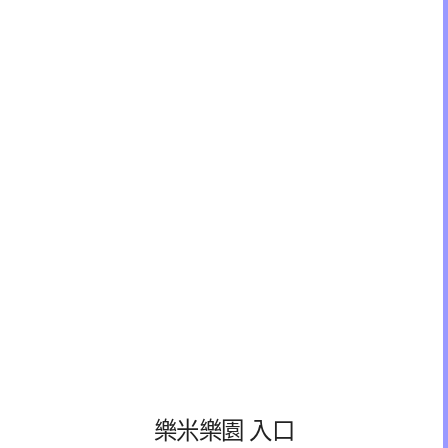
樂米樂園 入口