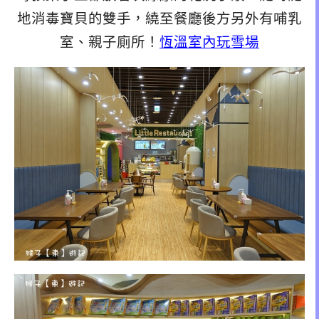
地消毒寶貝的雙手，繞至餐廳後方另外有哺乳
室、親子廁所！
恆溫室內玩雪場