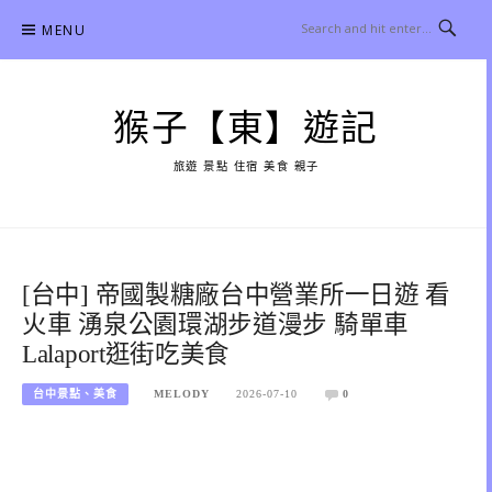
Skip
MENU
to
content
猴子【東】遊記
旅遊 景點 住宿 美食 親子
[台中] 帝國製糖廠台中營業所一日遊 看
火車 湧泉公園環湖步道漫步 騎單車
Lalaport逛街吃美食
台中景點、美食
MELODY
2026-07-10
0