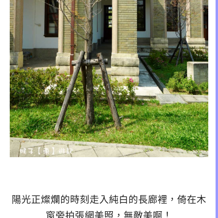
陽光正燦爛的時刻走入純白的長廊裡，倚在木
窗旁拍張網美照，無敵美啊！