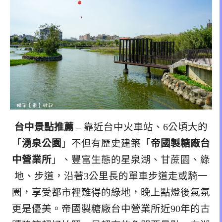
台中景點推薦
– 靠近台中火車站、6公頃大的
「
湧泉公園
」不但有歷史建築「
帝國製糖廠台
中營業所
」、豐富生態的星泉湖、甘蔗園、綠
地、步道，沿著3公里長的單車步道走或騎一
圈，享受都市裡難得的綠地，晚上點燈後氣氛
更是優美。帝國製糖廠台中營業所近90年的古