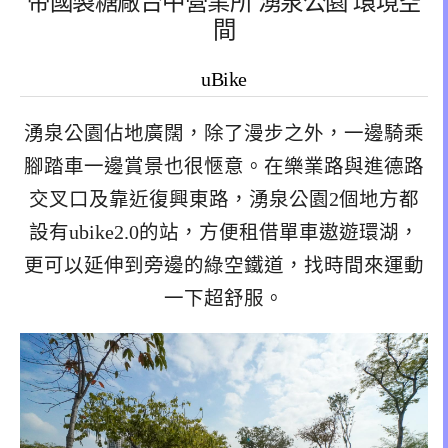
帝國製糖廠台中營業所 湧泉公園 環境空
間
uBike
湧泉公園佔地廣闊，除了漫步之外，一邊騎乘
腳踏車一邊賞景也很愜意。在樂業路與進德路
交叉口及靠近復興東路，湧泉公園2個地方都
設有ubike2.0的站，方便租借單車遨遊環湖，
更可以延伸到旁邊的綠空鐵道，找時間來運動
一下超舒服。